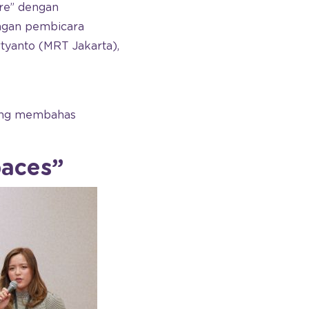
ure” dengan
ngan pembicara
tyanto (MRT Jakarta),
yang membahas
paces”