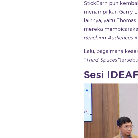
StickEarn pun kembali
menampilkan Garry L
lainnya, yaitu Thoma
mereka membicaraka
Reaching Audiences in
Lalu, bagaimana kese
“Third Spaces”
tersebu
Sesi IDEAF