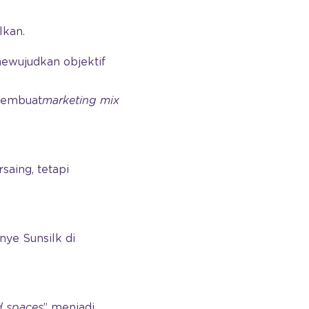
lkan.
ewujudkan objektif
membuat
marketing mix
saing, tetapi
nye Sunsilk di
d spaces
” menjadi