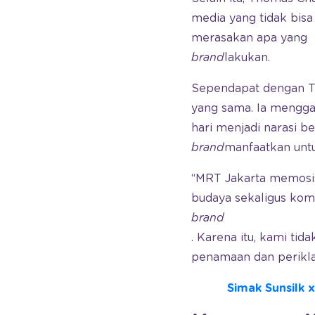
media yang tidak bis
merasakan apa yang
brand
lakukan.
Sependapat dengan T
yang sama. Ia mengga
hari menjadi narasi b
brand
manfaatkan untu
“MRT Jakarta memosis
budaya sekaligus komu
brand
. Karena itu, kami ti
penamaan dan periklan
Simak Sunsilk 