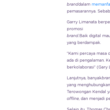
brand
dalam
memanfa
pemasarannya. Sebab, 
Garry Limanata berpe
promosi
brand.
Baik digital ma
yang berdampak.
“Kami percaya masa 
ada di pengalaman. Ket
berkolaborasi” (Gary 
Lanjutnya, banyak
bra
yang menghubungka
Terowongan Kendal 
offline
, dan menjadi 
Selain itu, Thomas C