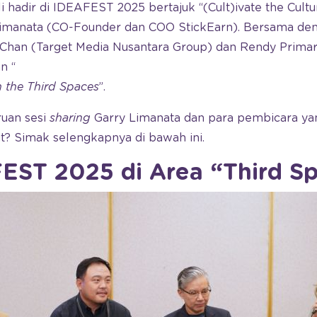
 hadir di IDEAFEST 2025 bertajuk “(Cult)ivate the Cult
imanata (CO-Founder dan COO StickEarn). Bersama de
s Chan (Target Media Nusantara Group) dan Rendy Primar
n “
 the Third Spaces
”.
ruan sesi
sharing
Garry Limanata dan para pembicara 
t? Simak selengkapnya di bawah ini.
EST 2025 di Area “Third S