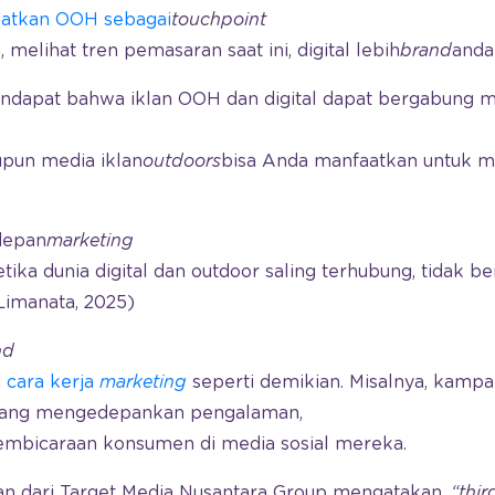
atkan OOH sebagai
touchpoint
melihat tren pemasaran saat ini, digital lebih
brand
anda
ndapat bahwa iklan OOH dan digital dapat bergabung m
upun media iklan
outdoors
bisa Anda manfaatkan untuk 
depan
marketing
ika dunia digital dan outdoor saling terhubung, tidak ber
Limanata, 2025)
nd
n
cara kerja
marketing
seperti demikian. Misalnya, kampa
yang mengedepankan pengalaman,
pembicaraan konsumen di media sosial mereka.
han dari Target Media Nusantara Group mengatakan,
“thir