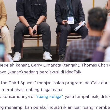
ebelah kanan), Garry Limanata (tengah), Thomas Chan (k
yo (kanan) sedang berdiskusi di IdeaTalk.
 the Third Spaces” menjadi salah program IdeaTalk dar
an membahas tentang bagaimana
u konsumennya di
“ruang ketiga”
, yaitu tempat fisik, di lu
yang menampilkan pelaku industri iklan luar ruang memb