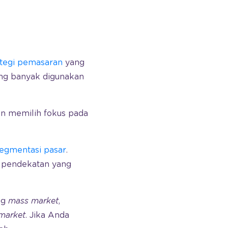
ategi pemasaran
yang
ng banyak digunakan
an memilih fokus pada
egmentasi pasar
.
 pendekatan yang
ng
mass market
,
market
. Jika Anda