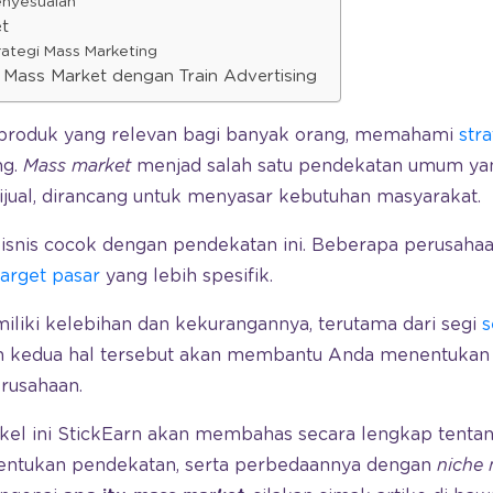
enyesuaian
et
rategi Mass Marketing
 Mass Market dengan Train Advertising
produk yang relevan bagi banyak orang, memahami
str
ng.
Mass market
menjad salah satu pendekatan umum ya
ijual, dirancang untuk menyasar kebutuhan masyarakat.
isnis cocok dengan pendekatan ini. Beberapa perusaha
target pasar
yang lebih spesifik.
miliki kelebihan dan kekurangannya, terutama dari segi
s
kedua hal tersebut akan membantu Anda menentukan
erusahaan.
rtikel ini StickEarn akan membahas secara lengkap tenta
nentukan pendekatan, serta perbedaannya dengan
niche 