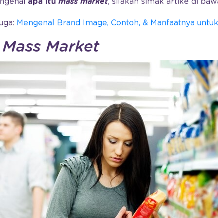
engenai
apa itu
mass market
, silakan simak artike di baw
uga:
Mengenal Brand Image, Contoh, & Manfaatnya untuk 
n
Mass Market