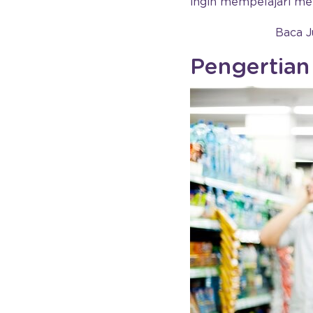
ingin mempelajari m
Baca J
Pengertia