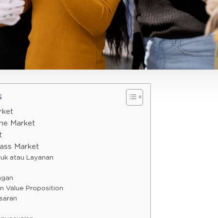
s
rket
che Market
t
ass Market
oduk atau Layanan
ingan
 Value Proposition
saran