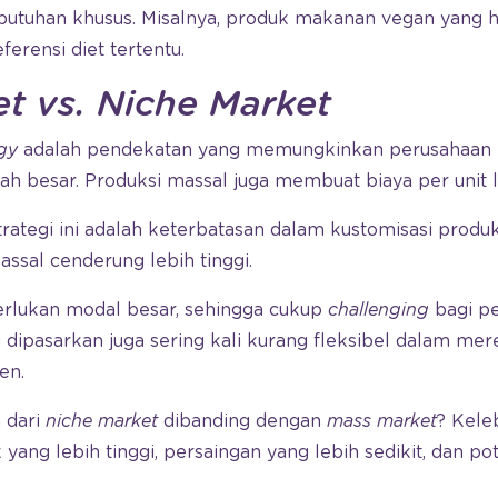
utuhan khusus. Misalnya, produk makanan vegan yang 
rensi diet tertentu.
et
vs. Niche Market
gy
adalah pendekatan yang memungkinkan perusahaan
h besar. Produksi massal juga membuat biaya per unit l
ategi ini adalah keterbatasan dalam kustomisasi produk. 
assal cenderung lebih tinggi.
merlukan modal besar, sehingga cukup
challenging
bagi pe
 dipasarkan juga sering kali kurang fleksibel dalam me
en.
 dari
niche market
dibanding dengan
mass market
? Kele
yang lebih tinggi, persaingan yang lebih sedikit, dan po