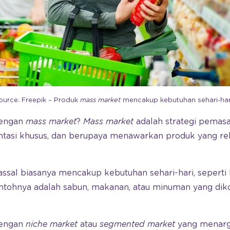
ource: Freepik – Produk
mass market
mencakup kebutuhan sehari-hari
dengan
mass market
?
Mass market
adalah strategi pemasa
asi khusus, dan berupaya menawarkan produk yang rel
sal biasanya mencakup kebutuhan sehari-hari, seperti
ontohnya adalah sabun, makanan, atau minuman yang di
dengan
niche market
atau
segmented market
yang menarg