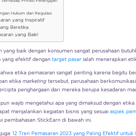
 terhadap Privasi Pelanggan
engan Hukum dan Regulasi
ran yang Inspiratif
ang Beretika
saran yang Baik!
yang baik dengan konsumen sangat perusahaan butuhka
n yang efektif dengan
target pasar
ialah menerapkan eti
hwa etika pemasaran sangat penting karena begitu b
apan etika
marketing
tersebut, perusahaan berkomunikas
ercipta penghargaan dari mereka berupa kesadaran maup
a pun wajib mengetahui apa yang dimaksud dengan etik
apat menjalankan kegiatan bisnis yang sesuai
aspek pem
i pembahasan StickEarn di bawah ini.
juga:
12 Tren Pemasaran 2023 yang Paling Efektif untuk 