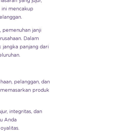
saran yang jujur,
a ini mencakup
pelanggan.
, pemenuhan janji
erusahaan. Dalam
jangka panjang dari
luruhan.
haan, pelanggan, dan
am memasarkan produk
r, integritas, dan
tu Anda
oyalitas.