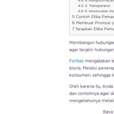
4. Penghormatan
5. Transparansi
6. Kesesuaian d
Contoh Etika Pemasa
Membuat Promosi y
Terapkan Etika Pema
Membangun hubungan 
agar terjalin hubunga
Forbes
mengatakan ba
bisnis. Melalui pener
konsumen, sehingga t
Oleh karena itu, And
dan contohnya agar d
mengetahuinya melalu
Baca 