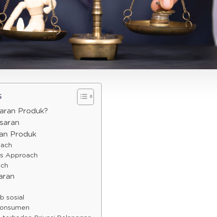
s
saran Produk?
saran
ran Produk
oach
hts Approach
ach
aran
b sosial
 Konsumen