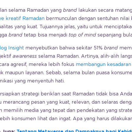
iklan selama Ramadan yang
brand
lakukan secara matang
e kreatif Ramadan
bermunculan dengan sentuhan nilai
ualitas yang kuat. Tujuannya jelas, yaitu untuk mencipta
ngga
brand
tetap bisa menjadi
top of mind
sepanjang bula
log Insight
menyebutkan bahwa sekitar 51%
brand
memil
ektif
awareness
selama Ramadan. Artinya, alih-alih la
cara agresif, mereka lebih fokus
membangun kesadaran
uk maupun layanan. Sebab, selama bulan puasa konsumen
ikasi yang menyentuh hati.
siapkan strategi beriklan saat Ramadan tidak bisa And
 merancang pesan yang kuat, relevan, dan selaras deng
gan memilih media yang tepat dan pendekatan yang strat
bih konsumen lihat dan ingat. Apa yang harus dilakuka
 Juga:
Tentang Metaverse dan Dampaknya bagi Kehi