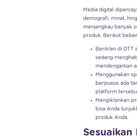
Media digital diper
demografi, minat, hin
menjangkau banyak or
produk. Berikut bebe
Beriklan di OTT 
sedang menghabi
mendengarkan au
Menggunakan spo
berpuasa, ada t
platform tersebu
Mengiklankan pro
bisa Anda tunjuk
produk Anda.
Sesuaikan 