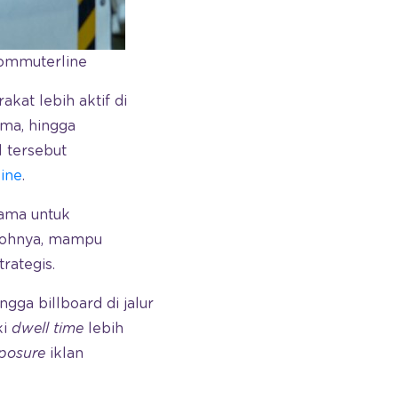
commuterline
kat lebih aktif di
ama, hingga
l tersebut
line
.
tama untuk
ntohnya, mampu
rategis.
ngga billboard di jalur
ki
dwell
time
lebih
posure
iklan