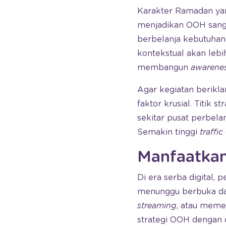
Karakter Ramadan yan
menjadikan OOH sanga
berbelanja kebutuhan 
kontekstual akan leb
membangun
awarene
Agar kegiatan berikla
faktor krusial. Titik 
sekitar pusat perbela
Semakin tinggi
traffic
Manfaatkan
Di era serba digital,
menunggu berbuka da
streaming
, atau meme
strategi OOH dengan 