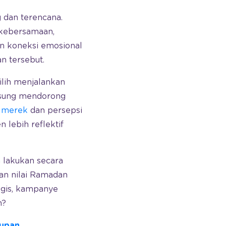
 dan terencana.
 kebersamaan,
kan koneksi emosional
n tersebut.
ih menjalankan
ngsung mendorong
 merek
dan persepsi
 lebih reflektif
a lakukan secara
an nilai Ramadan
egis, kampanye
n?
dupan