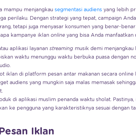
caya mampu menjangkau
segmentasi audiens
yang lebih pr
gga perilaku. Dengan strategi yang tepat, campaign Anda
ang, tetapi juga menyasar konsumen yang benar-benar
rapa kampanye iklan
online
yang bisa Anda manfaatkan
atau aplikasi layanan
streaming
musik demi menjangkau
skan waktu menunggu waktu berbuka puasa dengan no
dio.
t iklan di platform pesan antar makanan secara online
arget audiens yang mungkin saja malas memasak sehin
t.
duk di aplikasi muslim penanda waktu sholat. Pastinya,
kan ke pengguna yang karakteristiknya sesuai dengan 
Pesan Iklan