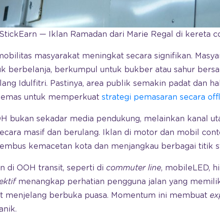
StickEarn — Iklan Ramadan dari Marie Regal di kereta 
ilitas masyarakat meningkat secara signifikan. Masyara
uk berbelanja, berkumpul untuk bukber atau sahur bers
ng Idulfitri. Pastinya, area publik semakin padat dan ha
 emas untuk memperkuat
strategi pemasaran secara off
OH bukan sekadar media pendukung, melainkan kanal u
ecara masif dan berulang. Iklan di motor dan mobil co
us kemacetan kota dan menjangkau berbagai titik st
n di OOH transit, seperti di
commuter line
, mobileLED, hi
ektif
menangkap perhatian pengguna jalan yang memili
t menjelang berbuka puasa. Momentum ini membuat
ex
anik.