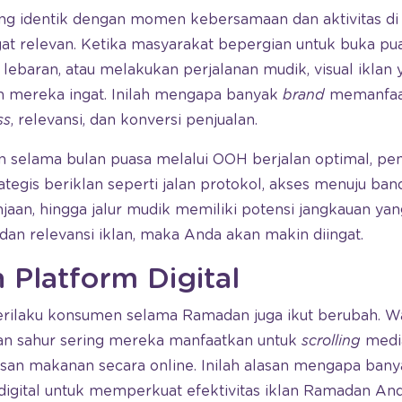
g identik dengan momen kebersamaan dan aktivitas di
t relevan. Ketika masyarakat bepergian untuk buka pu
lebaran, atau melakukan perjalanan mudik, visual iklan 
ih mereka ingat. Inilah mengapa banyak
brand
memanfa
ss
, relevansi, dan konversi penjualan.
n selama bulan puasa melalui OOH berjalan optimal, pem
strategis beriklan seperti jalan protokol, akses menuju ban
njaan, hingga jalur mudik memiliki potensi jangkauan ya
dan relevansi iklan, maka Anda akan makin diingat.
 Platform Digital
 perilaku konsumen selama Ramadan juga ikut berubah. Wa
n sahur sering mereka manfaatkan untuk
scrolling
media
san makanan secara online. Inilah alasan mengapa ban
digital untuk memperkuat efektivitas iklan Ramadan And