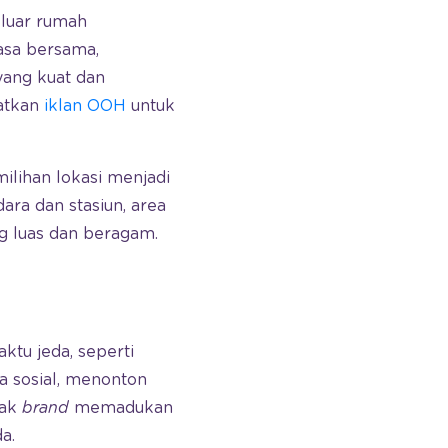
 luar rumah
asa bersama,
yang kuat dan
atkan
iklan OOH
untuk
ilihan lokasi menjadi
dara dan stasiun, area
ng luas dan beragam.
ktu jeda, seperti
 sosial, menonton
yak
brand
memadukan
a.