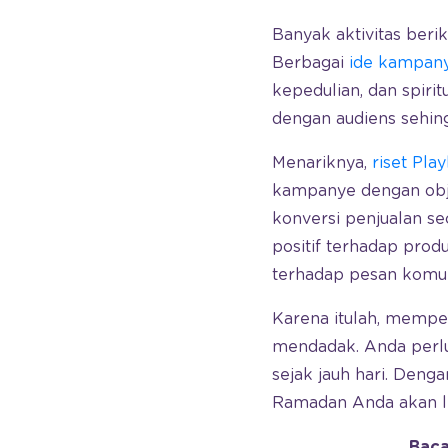
Banyak aktivitas ber
Berbagai
ide kampany
kepedulian, dan spirit
dengan audiens sehi
Menariknya,
riset Play
kampanye dengan obj
konversi penjualan se
positif terhadap prod
terhadap pesan komun
Karena itulah, memper
mendadak. Anda perlu
sejak jauh hari. Den
Ramadan Anda akan le
Baca