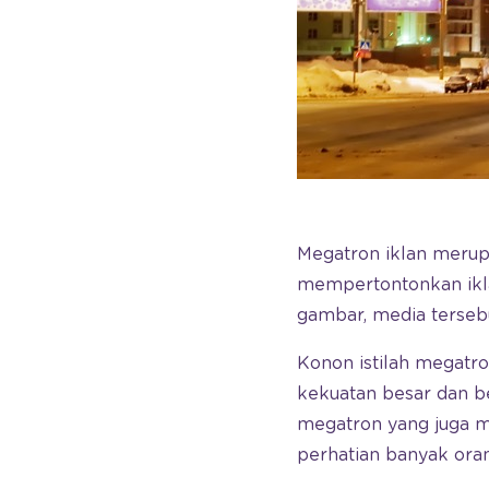
Megatron iklan meru
mempertontonkan ikla
gambar, media tersebu
Konon istilah megatro
kekuatan besar dan b
megatron yang juga 
perhatian banyak ora