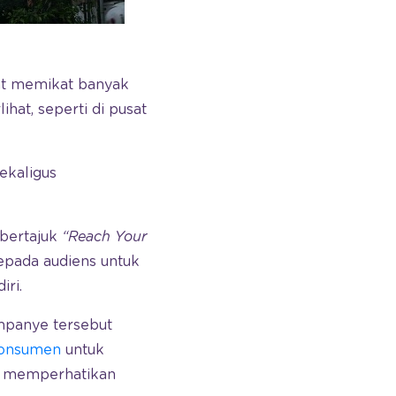
at memikat banyak
ihat, seperti di pusat
ekaligus
 bertajuk
“Reach Your
pada audiens untuk
iri.
ampanye tersebut
konsumen
untuk
an memperhatikan