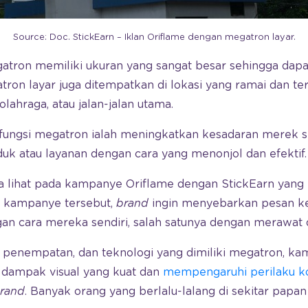
Source: Doc. StickEarn – Iklan Oriflame dengan megatron layar.
atron memiliki ukuran yang sangat besar sehingga dap
atron layar juga ditempatkan di lokasi yang ramai dan terl
olahraga, atau jalan-jalan utama.
a fungsi megatron ialah meningkatkan kesadaran merek s
 atau layanan dengan cara yang menonjol dan efektif.
 lihat pada kampanye Oriflame dengan StickEarn yang
n kampanye tersebut,
brand
ingin menyebarkan pesan ke
n cara mereka sendiri, salah satunya dengan merawat d
i penempatan, dan teknologi yang dimiliki megatron, k
 dampak visual yang kuat dan
mempengaruhi perilaku 
rand
. Banyak orang yang berlalu-lalang di sekitar pap