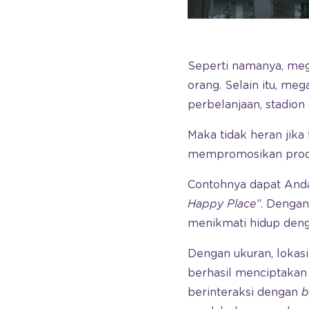
Seperti namanya, meg
orang. Selain itu, meg
perbelanjaan, stadion 
Maka tidak heran jik
mempromosikan produk
Contohnya dapat Anda
Happy Place”
. Denga
menikmati hidup denga
Dengan ukuran, lokas
berhasil menciptakan
berinteraksi dengan
b