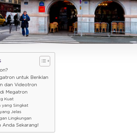
s
ron?
gatron untuk Beriklan
n dan Videotron
 di Megatron
ng Kuat
 yang Singkat
 yang Jelas
ngan Lingkungan
n Anda Sekarang!