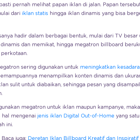
asti pernah melihat papan iklan di jalan. Papan terseb
mulai dari
iklan statis
hingga iklan dinamis yang bisa berge
asanya hadir dalam berbagai bentuk, mulai dari TV besar 
inamis dan memikat, hingga megatron billboard beruk
perkotaan.
megatron sering digunakan untuk
meningkatkan kesadar
kemampuannya menampilkan konten dinamis dan ukura
an sulit untuk diabaikan, sehingga pesan yang disampa
.
ggunakan megatron untuk iklan maupun kampanye, maka
 hal mengenai
jenis iklan Digital Out-of-Home
yang satu 
h ini.
Baca juga:
Deretan Iklan Billboard Kreatif dan Inspiratif