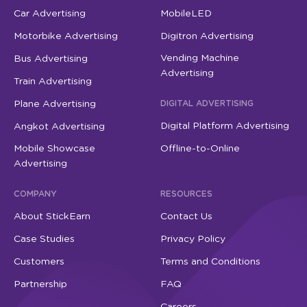
Car Advertising
MobileLED
Motorbike Advertising
Digitron Advertising
Vending Machine
Bus Advertising
Advertising
Train Advertising
Plane Advertising
DIGITAL ADVERTISING
Digital Platform Advertising
Angkot Advertising
Mobile Showcase
Offline-to-Online
Advertising
COMPANY
RESOURCES
About StickEarn
Contact Us
Case Studies
Privacy Policy
Customers
Terms and Conditions
Partnership
FAQ
Careers