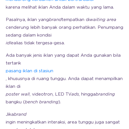
karena melihat iklan Anda dalam waktu yang lama.
Pasalnya, iklan yang
brand
tempatkan di
waiting area
cenderung lebih banyak orang perhatikan. Penumpang
sedang dalam kondisi
idle
alias tidak tergesa-gesa.
Ada banyak jenis iklan yang dapat Anda gunakan bila
tertarik
pasang iklan di stasiun
, khususnya di ruang tunggu. Anda dapat menampilkan
iklan di
poster wall
, videotron, LED TV
ads
, hingga
branding
bangku (
bench branding
).
Jika
brand
ingin meningkatkan interaksi, area tunggu juga sangat