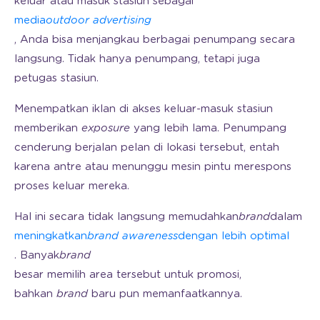
keluar atau masuk stasiun sebagai
media
outdoor advertising
, Anda bisa menjangkau berbagai penumpang secara
langsung. Tidak hanya penumpang, tetapi juga
petugas stasiun.
Menempatkan iklan di akses keluar-masuk stasiun
memberikan
exposure
yang lebih lama. Penumpang
cenderung berjalan pelan di lokasi tersebut, entah
karena antre atau menunggu mesin pintu merespons
proses keluar mereka.
Hal ini secara tidak langsung memudahkan
brand
dalam
meningkatkan
brand awareness
dengan lebih optimal
. Banyak
brand
besar memilih area tersebut untuk promosi,
bahkan
brand
baru pun memanfaatkannya.