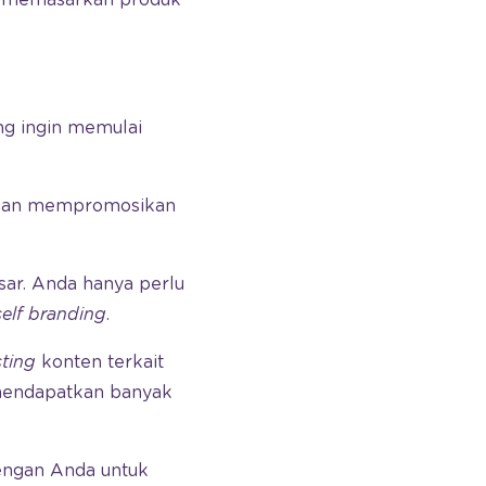
 memasarkan produk
ng ingin memulai
ngan mempromosikan
ar. Anda hanya perlu
self branding
.
ting
konten terkait
 mendapatkan banyak
engan Anda untuk