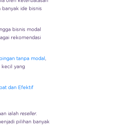
la oleh keterbatasan
a banyak ide bisnis
ngga bisnis modal
rbagai rekomendasi
pingan tanpa modal
,
 kecil yang
at dan Efektif
aan ialah
reseller
.
enjadi pilihan banyak