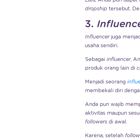
Lalu, Anda pun dapa
dropship
tersebut. De
3.
Influenc
Influencer
juga menjad
usaha sendiri.
Sebagai
influencer
, A
produk orang lain di
c
Menjadi seorang
influ
membekali diri den
Anda pun wajib mempr
aktivitas maupun ses
followers
di awal.
Karena, setelah
follow