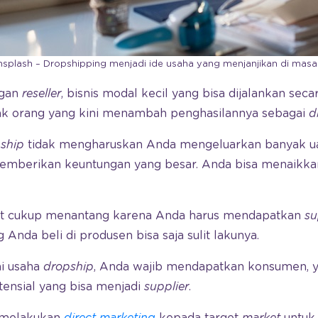
nsplash – Dropshipping menjadi ide usaha yang menjanjikan di masa
ngan
reseller
, bisnis modal kecil yang bisa dijalankan sec
yak orang yang kini menambah penghasilannya sebagai
d
ship
tidak mengharuskan Anda mengeluarkan banyak u
memberikan keuntungan yang besar. Anda bisa menaikkan
but cukup menantang karena Anda harus mendapatkan
su
g Anda beli di produsen bisa saja sulit lakunya.
i usaha
dropship
, Anda wajib mendapatkan konsumen, y
tensial yang bisa menjadi
supplier
.