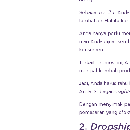
orang.
Sebagai
reseller
, And
tambahan. Hal itu ka
Anda hanya perlu men
mau Anda dijual kembal
konsumen.
Terkait promosi ini, 
menjual kembali produ
Jadi, Anda harus tah
Anda. Sebagai
insight
Dengan menyimak pemb
pemasaran yang efekti
2.
Dropshi