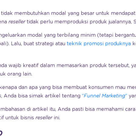
a tidak membutuhkan modal yang besar untuk mendapat
rena
reseller
tidak perlu memproduksi produk jualannya, S
geluarkan modal yang terbilang minim (tetapi bergant
i). Lalu, buat strategi atau
teknik promosi produknya
k
Anda wajib kreatif dalam memasarkan produk tersebut, y
k orang lain.
u kenapa dan apa yang bisa membuat konsumen mau memb
s
, Anda bisa simak artikel tentang
“
Funnel Marketing
“
yan
ahasan di artikel itu, Anda pasti bisa memahami cara
f untuk bisnis
reseller
ini.
p