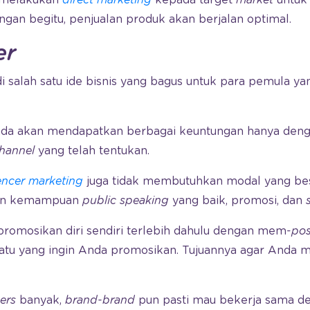
t melakukan
direct marketing
kepada target
market
untuk
ngan begitu, penjualan produk akan berjalan optimal.
er
i salah satu ide bisnis yang bagus untuk para pemula ya
nda akan mendapatkan berbagai keuntungan hanya de
hannel
yang telah tentukan.
encer marketing
juga tidak membutuhkan modal yang bes
gan kemampuan
public speaking
yang baik, promosi, dan
omosikan diri sendiri terlebih dahulu dengan mem-
pos
uatu yang ingin Anda promosikan. Tujuannya agar Anda
ers
banyak,
brand-brand
pun pasti mau bekerja sama d