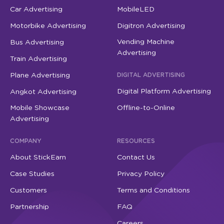
Car Advertising
MobileLED
Motorbike Advertising
Digitron Advertising
Vending Machine
Bus Advertising
Advertising
Train Advertising
Plane Advertising
DIGITAL ADVERTISING
Digital Platform Advertising
Angkot Advertising
Mobile Showcase
Offline-to-Online
Advertising
COMPANY
RESOURCES
About StickEarn
Contact Us
Case Studies
Privacy Policy
Customers
Terms and Conditions
Partnership
FAQ
Careers