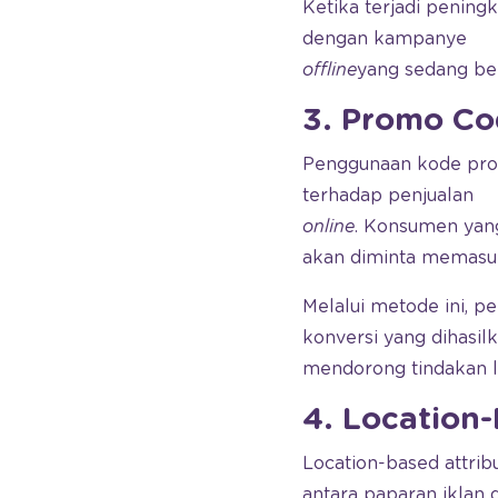
Ketika terjadi penin
dengan kampanye
offline
yang sedang ber
3. Promo Co
Penggunaan kode prom
terhadap penjualan
online
. Konsumen yang
akan diminta memasukk
Melalui metode ini, pe
konversi yang dihasi
mendorong tindakan 
4. Location-
Location-based attri
antara paparan iklan 