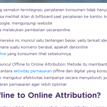
 semakin terintegrasi, perjalanan konsumen tidak hanya 
 melihat iklan di billboard saat perjalanan ke kantor,
Google, mengunjungi website
ya melakukan pembelian secara
online
.
ka ini, muncul satu tantangan besar, yaitu terkait ident
mana suatu konversi berasal, apakah dari
online
line
yang konsumen lihat sebelumnya.
muncul Offline to Online Attribution. Metode itu memban
antara
aktivitas pemasaran
offline
dan digital yang kons
uk mengukur efektivitas kampanye secara menyeluruh, ju
ran pemasaran agar lebih optimal.
line to Online Attribution?