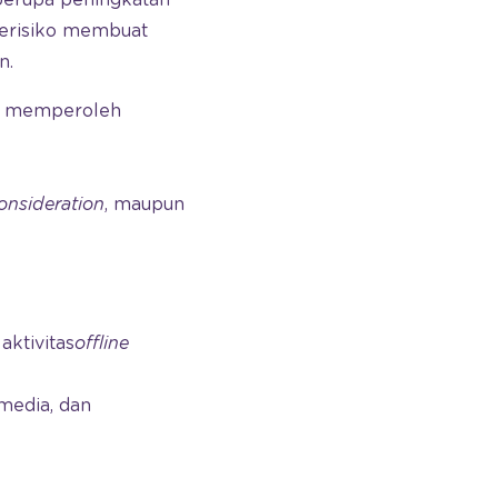
berisiko membuat
n.
at memperoleh
onsideration
, maupun
ktivitas
offline
media, dan