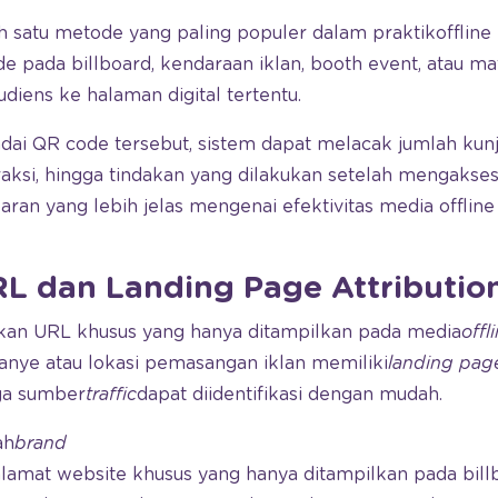
h satu metode yang paling populer dalam praktik
offlin
pada billboard, kendaraan iklan, booth event, atau mat
iens ke halaman digital tertentu.
ai QR code tersebut, sistem dapat melacak jumlah kunj
aksi, hingga tindakan yang dilakukan setelah mengakses
ran yang lebih jelas mengenai efektivitas media offli
RL dan Landing Page Attributio
kan URL khusus yang hanya ditampilkan pada media
offl
anye atau lokasi pemasangan iklan memiliki
landing pag
ga sumber
traffic
dapat diidentifikasi dengan mudah.
ah
brand
amat website khusus yang hanya ditampilkan pada billbo