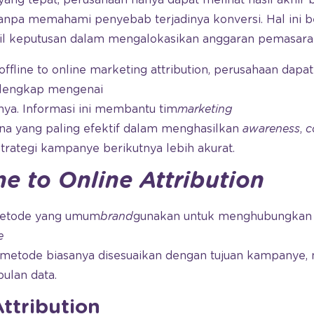
tanpa memahami penyebab terjadinya konversi. Hal ini 
l keputusan dalam mengalokasikan anggaran pemasara
fline to online marketing attribution, perusahaan dap
 lengkap mengenai
nya
. Informasi ini membantu tim
marketing
 yang paling efektif dalam menghasilkan
awareness
,
c
strategi kampanye berikutnya lebih akurat.
ne to Online Attribution
metode yang umum
brand
gunakan untuk menghubungkan a
e
metode biasanya disesuaikan dengan tujuan kampanye, 
lan data.
ttribution