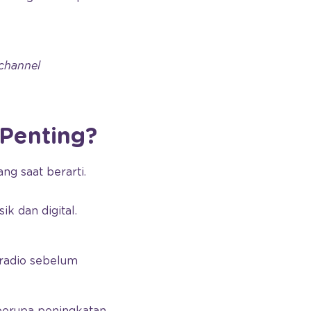
channel
 Penting?
g saat berarti.
ik dan digital.
 radio sebelum
 berupa peningkatan