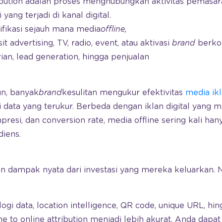
ribution adalah proses menghubungkan aktivitas pemasar
yang terjadi di kanal digital.
fikasi sejauh mana media
offline,
sit advertising, TV, radio, event, atau aktivasi
brand
berkon
ian, lead generation, hingga penjualan
n, banyak
brand
kesulitan mengukur efektivitas
media ik
 data yang terukur. Berbeda dengan iklan digital yang 
impresi, dan conversion rate, media offline sering kali ha
diens.
n dampak nyata dari investasi yang mereka keluarkan. 
i data, location intelligence, QR code, unique URL, hin
e to online attribution menjadi lebih akurat. Anda dap