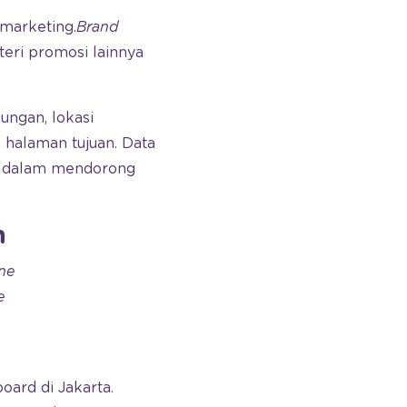
e marketing
.
Brand
eri promosi lainnya
ungan, lokasi
 halaman tujuan. Data
ne dalam mendorong
n
ine
e
ard di Jakarta.