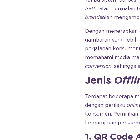
traffic
atau penjualan 
brand
salah mengambi
Dengan menerapkan of
gambaran yang lebih
perjalanan konsumen
memahami media mana
conversion
, sehingga 
Jenis
Offli
Terdapat beberapa 
dengan perilaku
onlin
konsumen. Pemilihan 
kemampuan pengumpu
1. QR Code A