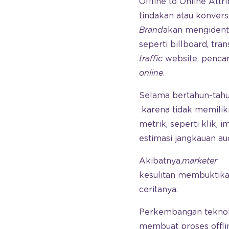
Offline to Online Att
tindakan atau konversi 
Brand
akan mengidenti
seperti billboard, tran
traffic
website, pencar
online
.
Selama bertahun-tahu
karena tidak memiliki
metrik, seperti klik, 
estimasi jangkauan au
Akibatnya,
marketer
kesulitan membuktika
ceritanya.
Perkembangan teknolog
membuat proses offlin