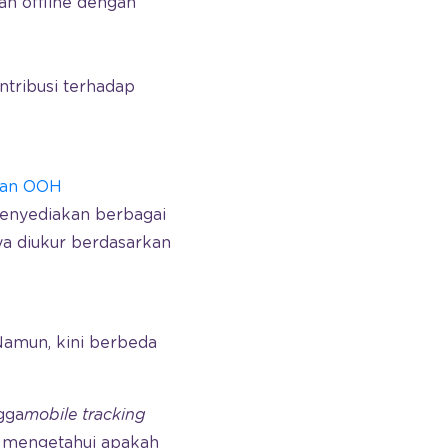
an offline dengan
tribusi terhadap
lan OOH
menyediakan berbagai
nya diukur berdasarkan
Namun, kini berbeda
gga
mobile
tracking
at mengetahui apakah