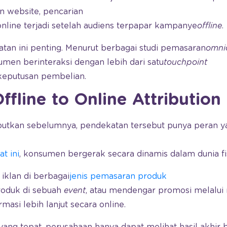
n website, pencarian
 online terjadi setelah audiens terpapar kampanye
offline
.
atan ini penting. Menurut berbagai studi pemasaran
omni
umen berinteraksi dengan lebih dari satu
touchpoint
eputusan pembelian.
fline to Online Attribution
butkan sebelumnya, pendekatan tersebut punya peran yan
t ini
, konsumen bergerak secara dinamis dalam dunia fis
iklan di berbagai
jenis pemasaran produk
roduk di sebuah
event
, atau mendengar promosi melalui
masi lebih lanjut secara online.
 yang tepat, perusahaan hanya dapat melihat hasil akhir