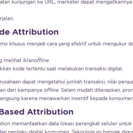
gkatan kunjungan ke URL, marketer dapat mengaitkannya
jalan.
de Attribution
o khusus menjadi cara yang efektif untuk mengukur d
 melihat iklan
offline
an kode tertentu saat melakukan transaksi digital.
rusahaan dapat mengetahui jumlah transaksi, nilai penjua
lkan dari kampanye
offline
. Selain mudah diterapkan, p
langsung karena menawarkan insentif kepada konsumen
Based Attribution
bution memanfaatkan data lokasi perangkat seluler un
dan perilaku digital konsumen. Teknologi ini banyak dig