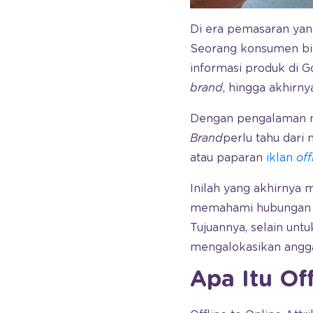
Di era pemasaran yang
Seorang konsumen bisa
informasi produk di 
brand
, hingga akhirn
Dengan pengalaman mere
Brand
perlu tahu dari 
atau paparan
iklan
off
Inilah yang akhirnya 
memahami hubungan 
Tujuannya, selain unt
mengalokasikan angga
Apa Itu Off