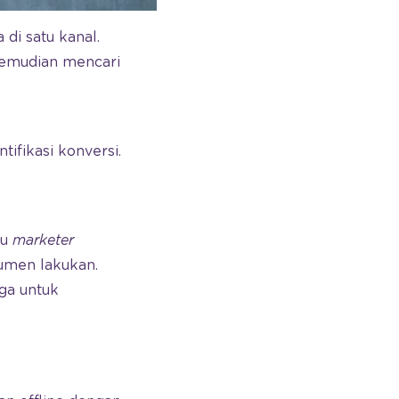
di satu kanal.
 kemudian mencari
ifikasi konversi.
tu
marketer
umen lakukan.
ga untuk