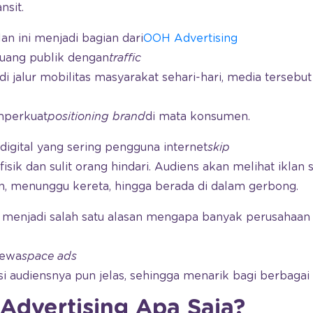
nsit.
an ini menjadi bagian dari
OOH Advertising
uang publik dengan
traffic
di jalur mobilitas masyarakat sehari-hari, media tersebut
mperkuat
positioning
brand
di mata konsumen.
digita
l yang sering pengguna internet
skip
a fisik dan sulit orang hindari. Audiens akan melihat iklan
iun, menunggu kereta, hingga berada di dalam gerbong.
t menjadi salah satu alasan mengapa banyak perusahaan
sewa
space ads
i audiensnya pun jelas, sehingga menarik bagi berbagai 
Advertising Apa Saja?