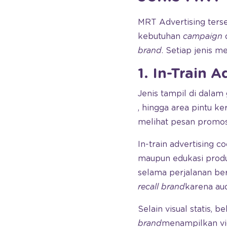
MRT Advertising terse
kebutuhan
campaign
d
brand
. Setiap jenis m
1. In-Train A
Jenis tampil di dalam
, hingga area pintu k
melihat pesan promos
In-train advertising c
maupun edukasi prod
selama perjalanan ber
recall
brand
karena aud
Selain visual statis
brand
menampilkan vi