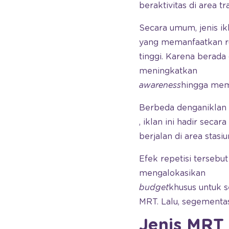
beraktivitas di area tra
Secara umum, jenis ikl
yang memanfaatkan r
tinggi. Karena berada 
meningkatkan
awareness
hingga me
Berbeda dengan
iklan 
, iklan ini hadir secar
berjalan di area stas
Efek repetisi tersebu
mengalokasikan
budget
khusus untuk 
MRT. Lalu, segementas
Jenis MRT 