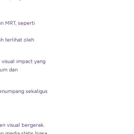
n MRT, seperti
h terlihat oleh
visual impact yang
ium dan
penumpang sekaligus
en visual bergerak.
g media statis biasa.