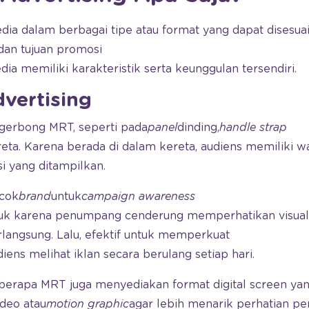
dia dalam berbagai tipe atau format yang dapat disesu
an tujuan promosi
edia memiliki karakteristik serta keunggulan tersendiri.
dvertising
 gerbong MRT, seperti pada
panel
dinding,
handle strap
ereta. Karena berada di dalam kereta, audiens memiliki w
i yang ditampilkan.
ocok
brand
untuk
campaign awareness
uk karena penumpang cenderung memperhatikan visual 
langsung. Lalu, efektif untuk memperkuat
iens melihat iklan secara berulang setiap hari.
, beberapa MRT juga menyediakan format digital screen 
deo atau
motion graphic
agar lebih menarik perhatian p