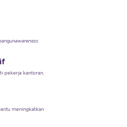
mbangun
awareness
if
i pekerja kantoran,
bantu meningkatkan