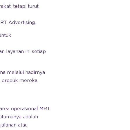
kat, tetapi turut
MRT Advertising.
untuk
 layanan ini setiap
ama melalui hadirnya
 produk mereka.
area operasional MRT,
n utamanya adalah
alanan atau