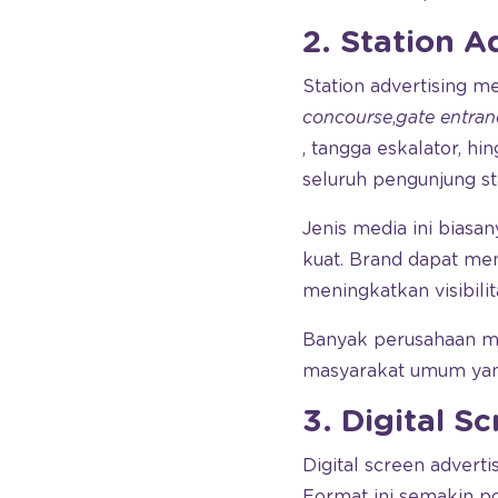
2. Station A
Station advertising m
concourse
,
gate
entran
, tangga eskalator, hi
seluruh pengunjung st
Jenis media ini bias
kuat. Brand dapat m
meningkatkan visibili
Banyak perusahaan me
masyarakat umum yang 
3. Digital S
Digital screen advert
Format ini semakin po