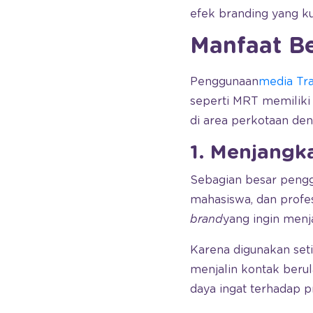
efek branding yang k
Manfaat Be
Penggunaan
media Tra
seperti MRT memiliki
di area perkotaan deng
1. Menjangk
Sebagian besar pengg
mahasiswa, dan profes
brand
yang ingin menj
Karena digunakan se
menjalin kontak beru
daya ingat terhadap p