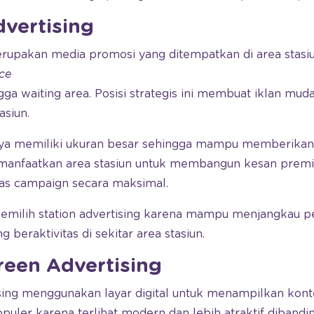
dvertising
erupakan media promosi yang ditempatkan di area stasiu
ce
ngga waiting area. Posisi strategis ini membuat iklan muda
asiun.
anya memiliki ukuran besar sehingga mampu memberikan 
emanfaatkan area stasiun untuk membangun kesan prem
tas campaign secara maksimal.
milih station advertising karena mampu menjangkau 
beraktivitas di sekitar area stasiun.
creen Advertising
ising menggunakan layar digital untuk menampilkan kont
puler karena terlihat modern dan lebih atraktif dibandin