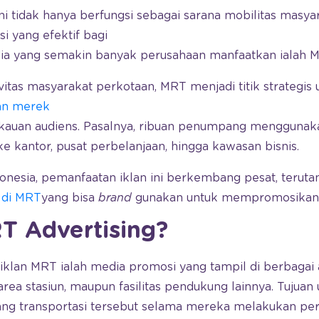
ni tidak hanya berfungsi sebagai sarana mobilitas masyara
i yang efektif bagi
dia yang semakin banyak perusahaan manfaatkan ialah 
vitas masyarakat perkotaan, MRT menjadi titik strategis 
an merek
auan audiens. Pasalnya, ribuan penumpang menggunakan
ke kantor, pusat perbelanjaan, hingga kawasan bisnis.
ndonesia, pemanfaatan iklan ini berkembang pesat, terut
n di MRT
yang bisa
brand
gunakan untuk mempromosikan
T Advertising?
iklan MRT ialah media promosi yang tampil di berbagai 
 area stasiun, maupun fasilitas pendukung lainnya. Tujua
 transportasi tersebut selama mereka melakukan perj