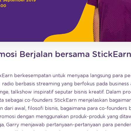
osi Berjalan bersama StickEarn
tickEarn berkesempatan untuk menyapa langsung para p
l radio berbasis streaming yang berfokus pada business
ge, talkshow inspiratif seputar bisnis kreatif. Dalam pr
ta sebagai co-founders StickEarn menjelaskan bagaimana
 dari awal, filosofi bisnis, bagaimana para co-founders
omosi dengan menggunakan produk-produk yang ditawa
uga, Garry menjawab pertanyaan-pertanyaan para pende