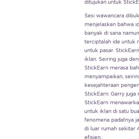
ditujukan untuk StickE
Sesi wawancara dibuk
menjelaskan bahwa id
banyak di sana namun 
terciptalah ide untu
untuk pasar. StickEar
iklan. Seiring juga de
StickEarn merasa bahw
menyampaikan, seirin
kesejahteraan penge
StickEarn. Garry jug
StickEarn menawarkan 
untuk iklan di satu b
fenomena padatnya ja
di luar rumah sekitar
efisien.