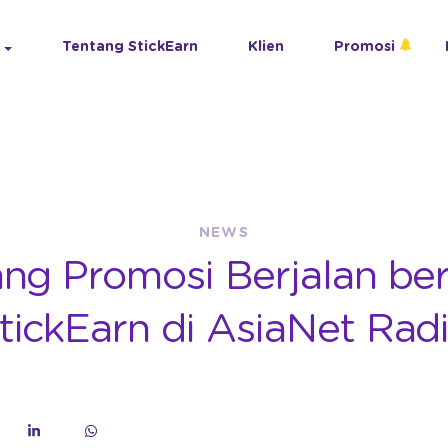
Tentang StickEarn
Klien
Promosi
NEWS
ang Promosi Berjalan be
tickEarn di AsiaNet Rad