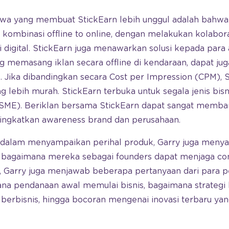
wa yang membuat StickEarn lebih unggul adalah bahwa
 kombinasi offline to online, dengan melakukan kolabo
si digital. StickEarn juga menawarkan solusi kepada para 
g memasang iklan secara offline di kendaraan, dapat j
e. Jika dibandingkan secara Cost per Impression (CPM), 
ebih murah. StickEarn terbuka untuk segala jenis bisn
SME). Beriklan bersama StickEarn dapat sangat memban
ngkatkan awareness brand dan perusahaan.
s dalam menyampaikan perihal produk, Garry juga men
 bagaimana mereka sebagai founders dapat menjaga co
khir, Garry juga menjawab beberapa pertanyaan dari para
na pendanaan awal memulai bisnis, bagaimana strategi b
berbisnis, hingga bocoran mengenai inovasi terbaru yan