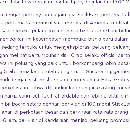
arn. Talkshow berjalan sekitar 1 jam, dimulai dari 15.00
a dengan pertanyaan bagaimana StickEarn pertama kali 
e pertama kali muncul saat mereka di Amerika melihat v
saat mereka pulang ke Indonesia bisnis seperti ini bel
k menjadikan ini kesempatan membuka bisnis baru dalam 
n sedang terbuka untuk mengeksplorasi peluang-peluang 
ngan melihat pertumbuhan dari Grab, selaku official partn
a ini peluang yang baik untuk berkembang lebih besar 
g Grab menaikan jumlah pengemudi, StickEarn juga me
mudi dengan sistem sharing economy untuk Mitra Grab
a menjelaskan bahwa dibandingkan dengan existing conv
harga yang jauh lebih affordable dan lebih efektif, di
uah billboard setara dengan beriklan di 100 mobil StickE
lanan di perkotaan besar dan perkiraan rata-rata oran
 4-6 jam, beriklan di kendaraan menjadi peluang promosi 