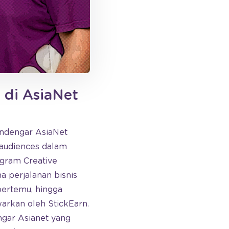
 di AsiaNet
endengar AsiaNet
 audiences dalam
ogram Creative
 perjalanan bisnis
 bertemu, hingga
rkan oleh StickEarn.
ngar Asianet yang