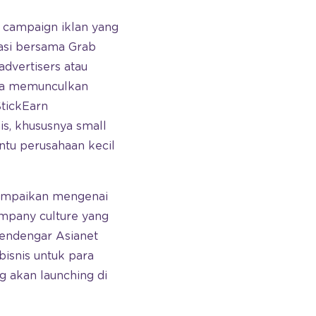
 campaign iklan yang
rasi bersama Grab
advertisers atau
uga memunculkan
StickEarn
is, khususnya small
tu perusahaan kecil
yampaikan mengenai
mpany culture yang
 pendengar Asianet
isnis untuk para
g akan launching di