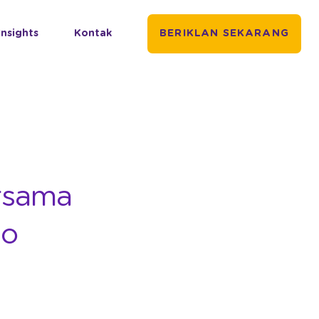
Insights
Kontak
BERIKLAN SEKARANG
rsama
io