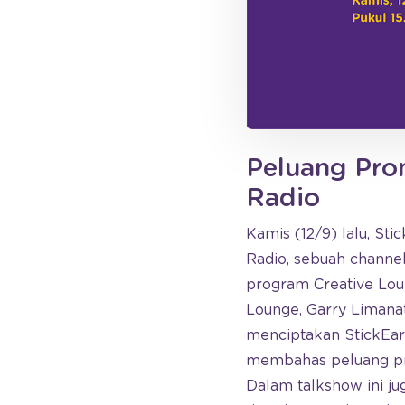
Peluang Prom
Radio
Kamis (12/9) lalu, S
Radio, sebuah channe
program Creative Loun
Lounge, Garry Limana
menciptakan StickEarn
membahas peluang pr
Dalam talkshow ini j