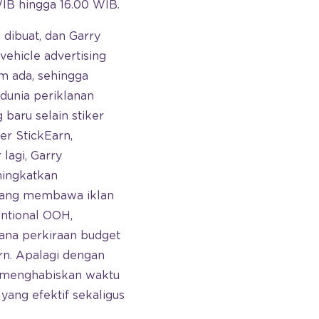
 WIB hingga 16.00 WIB.
dibuat, dan Garry
ehicle advertising
um ada, sehingga
dunia periklanan
baru selain stiker
er StickEarn,
lagi, Garry
ningkatkan
 yang membawa iklan
entional OOH,
mana perkiraan budget
arn. Apalagi dengan
g menghabiskan waktu
yang efektif sekaligus