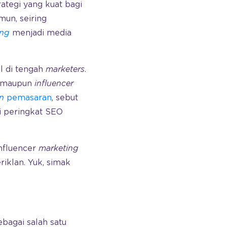
ategi yang kuat bagi
un, seiring
ing
menjadi media
l di tengah
marketers
.
a maupun
influencer
n
pemasaran
, sebut
 peringkat SEO
nfluencer
marketing
iklan. Yuk, simak
ebagai salah satu