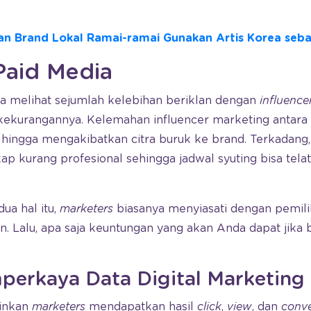
an Brand Lokal Ramai-ramai Gunakan Artis Korea seb
Paid Media
kita melihat sejumlah kelebihan beriklan dengan
influence
 kekurangannya. Kelemahan influencer marketing antara l
hingga mengakibatkan citra buruk ke brand. Terkadang
ap kurang profesional sehingga jadwal syuting bisa telat
ua hal itu,
marketers
biasanya menyiasati dengan pemili
n. Lalu, apa saja keuntungan yang akan Anda dapat jika b
rkaya Data Digital Marketing
inkan
marketers
mendapatkan hasil
click
,
view
, dan
conve