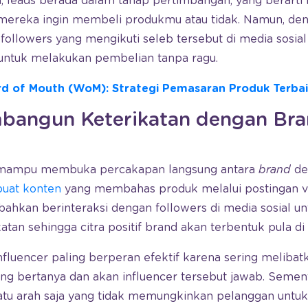
a, leads berada dalam tahap pertimbangan, yang berart
ereka ingin membeli produkmu atau tidak. Namun, de
 followers yang mengikuti seleb tersebut di media sosia
untuk melakukan pembelian tanpa ragu.
d of Mouth (WoM): Strategi Pemasaran Produk Terba
angun Keterikatan dengan Bra
a mampu membuka percakapan langsung antara
brand
de
uat konten
yang membahas produk melalui postingan vi
 bahkan berinteraksi dengan followers di media sosial
tan sehingga citra positif brand akan terbentuk pula di
influencer paling berperan efektif karena sering melibat
ng bertanya dan akan influencer tersebut jawab. Semen
atu arah saja yang tidak memungkinkan pelanggan untuk 