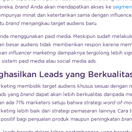
mereka,
brand
Anda akan mendapatkan akses ke
segmen 
punyai minat dan ketertarikan sama dengan influencer
tu
brand
menjangkau target audiens baru.
 Anda menggunakan paid media. Meskipun sudah melaku
nan besar audiens tidak memberikan respon karena me
akan
influencer marketing
dampaknya tergolong lebih sign
istem paid media atau social media ads.
asilkan Leads yang Berkualita
rketing membidik target audiens khusus sesuai dengan m
eads yang
brand
dapat akan lebih berkualitas daripada med
an ada 71% marketers setuju bahwa strategi
word-of-mo
eting lebih baik dari strategi pemasaran lainnya. Cara t
ositif bagi penjualan produk maupun peningkatan
bran