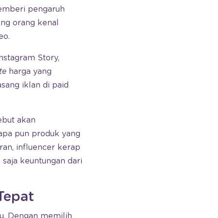
emberi pengaruh
ang orang kenal
eo.
nstagram Story,
te
harga yang
sang iklan di paid
ebut akan
 apa pun produk yang
ran, influencer kerap
 saja keuntungan dari
Tepat
ntu. Dengan memilih