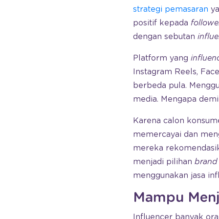
strategi pemasaran
ya
positif kepada
followe
dengan sebutan
influ
Platform yang
influen
Instagram Reels, Fac
berbeda pula. Mengg
media. Mengapa demi
Karena calon konsume
memercayai dan mengik
mereka rekomendasikan
menjadi pilihan
brand
menggunakan jasa infl
Mampu Menja
Influencer banyak ora