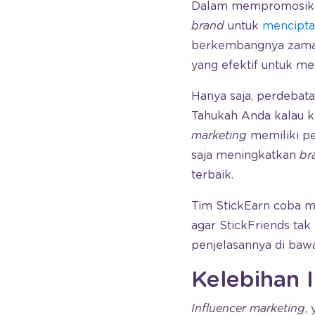
Dalam mempromosikan
brand
untuk
mencipt
berkembangnya zama
yang efektif untuk m
Hanya saja, perdebat
Tahukah Anda kalau 
marketing
memiliki p
saja meningkatkan
br
terbaik.
Tim StickEarn coba m
agar StickFriends ta
penjelasannya di bawa
Kelebihan 
Influencer marketing
,