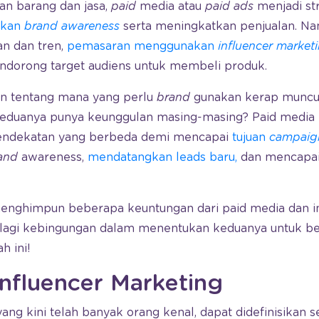
 barang dan jasa,
paid
media atau
paid ads
menjadi str
akan
brand awareness
serta meningkatkan penjualan. Nam
n dan tren,
pemasaran menggunakan
influencer market
endorong target audiens untuk membeli produk.
an tentang mana yang perlu
brand
gunakan kerap muncu
keduanya punya keunggulan masing-masing? Paid medi
endekatan yang berbeda demi mencapai
tujuan
campaig
and
awareness,
mendatangkan leads baru,
dan mencapai
enghimpun beberapa keuntungan dari paid media dan i
k lagi kebingungan dalam menentukan keduanya untuk ber
h ini!
Influencer Marketing
 yang kini telah banyak orang kenal, dapat didefinisikan s