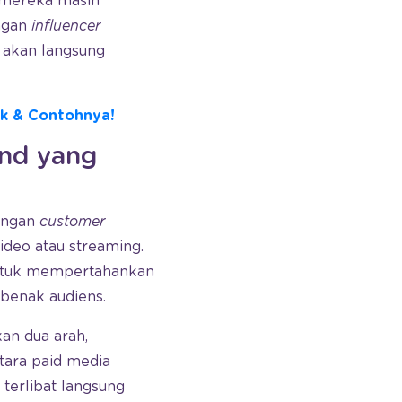
i mereka masih
ngan
influencer
l akan langsung
ik & Contohnya!
nd yang
ngan
customer
deo atau streaming.
 untuk mempertahankan
 benak audiens.
kan dua arah,
tara paid media
terlibat langsung