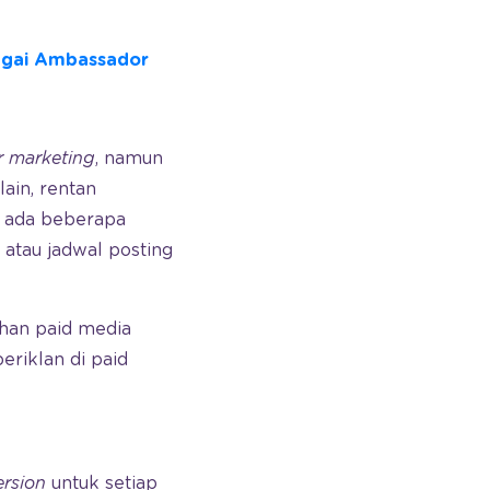
agai Ambassador
r marketing
, namun
ain, rentan
, ada beberapa
 atau jadwal posting
han paid media
eriklan di paid
rsion
untuk setiap