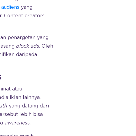
audiens
yang
. Content creators
kan penargetan yang
masang
block ads
. Oleh
ifikan daripada
s
inat atau
ia iklan lainnya.
uth
yang datang dari
ersebut lebih bisa
d awareness
.