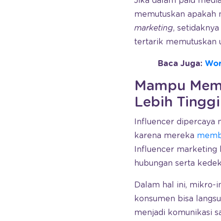
Jika dalam paid medi
memutuskan apakah m
marketing
, setidaknya
tertarik memutuskan 
Baca Juga:
Wor
Mampu Memb
Lebih Tinggi
Influencer dipercay
karena mereka
memb
Influencer marketing
hubungan serta kedeka
Dalam hal ini, mikro-
konsumen bisa langsu
menjadi komunikasi s