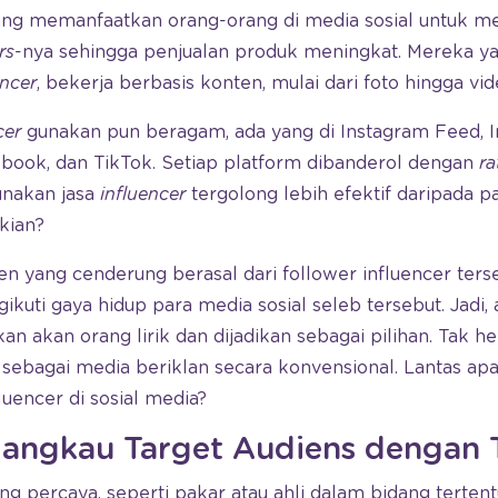
ng memanfaatkan orang-orang di media sosial untuk m
rs
-nya sehingga penjualan produk meningkat. Mereka y
encer
, bekerja berbasis konten, mulai dari foto hingga vid
cer
gunakan pun beragam, ada yang di Instagram Feed, I
ebook, dan TikTok. Setiap platform dibanderol dengan
ra
unakan jasa
influencer
tergolong lebih efektif daripada pa
kian?
n yang cenderung berasal dari follower influencer ters
uti gaya hidup para media sosial seleb tersebut. Jadi,
 akan orang lirik dan dijadikan sebagai pilihan. Tak he
sebagai media beriklan secara konvensional. Lantas apa
uencer di sosial media?
ngkau Target Audiens dengan 
ng percaya, seperti pakar atau ahli dalam bidang terte