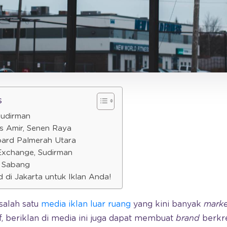
s
Sudirman
s Amir, Senen Raya
board Palmerah Utara
 Exchange, Sudirman
, Sabang
rd di Jakarta untuk Iklan Anda!
salah satu
media iklan luar ruang
yang kini banyak
marke
if, beriklan di media ini juga dapat membuat
brand
berkre