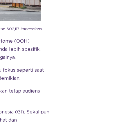
kan 602,117
impressions
.
f-Home (OOH)
da lebih spesifik,
gainya.
 fokus seperti saat
demikian.
akan tetap audiens
nesia (GI). Sekalipun
hat dan