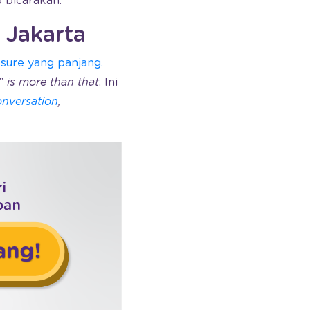
 bicarakan.
 Jakarta
sure yang panjang.
i”
is more than that
. Ini
onversation
,