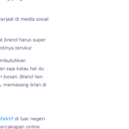
rjadi di media sosial
at
brand
harus super
inya..terukur.
membutuhkan
n saja kalau hal itu
n bosan.
Brand
lain
s, memasang iklan di
fektif
di luar negeri
 percakapan
online
.