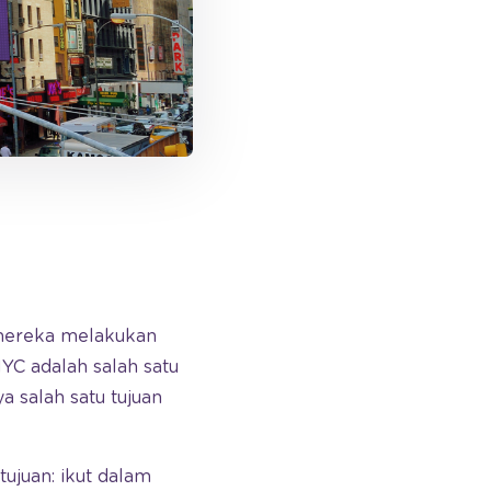
, mereka melakukan
YC adalah salah satu
a salah satu tujuan
tujuan: ikut dalam