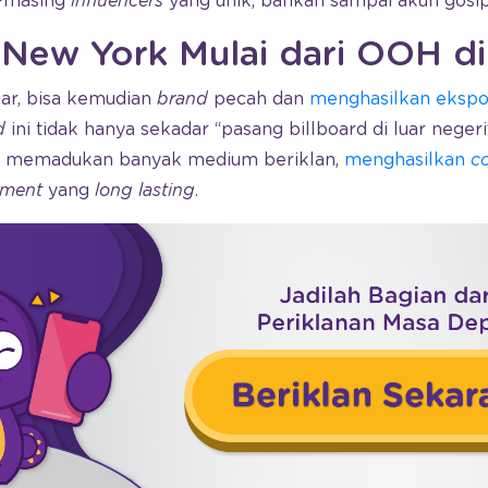
g-masing
influencers
yang unik, bahkan sampai akun gosip
i New York Mulai dari OOH di
sar, bisa kemudian
brand
pecah dan
menghasilkan ekspo
d
ini tidak hanya sekadar “pasang billboard di luar neger
tas memadukan banyak medium beriklan,
menghasilkan
c
ment
yang
long lasting
.