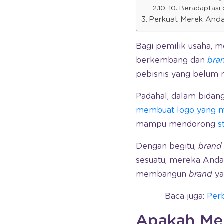
10. Beradaptas
Perkuat Merek Anda
Bagi pemilik usaha, m
berkembang dan
bra
pebisnis yang belum
Padahal, dalam bidan
membuat logo yang m
mampu mendorong
s
Dengan begitu,
brand
sesuatu, mereka Anda
membangun
brand
yan
Baca juga:
Per
Apakah Mer