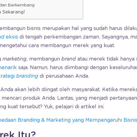
i dan Berkembang
 Sekarang!
embangun bisnis merupakan hal yang sudah harus dilaku
nd
eksis
di tengah perkembangan zaman. Sayangnya, ma
 mengetahui cara membangun merek yang kuat.
g
marketing
, membangun
brand
atau merek tidak hanya
enarik
saja. Namun, harus diimbangi dengan keseluruha
trategi
branding
di perusahaan Anda.
Anda akan lebih diingat oleh masyarakat. Ketika merek
 mencari produk Anda. Lantas, yang menjadi pertanyaan
g kuat tersebut? Yuk, pelajari di artikel ini.
bedaan Branding & Marketing yang Mempengaruhi Bisnis
ek Itu?