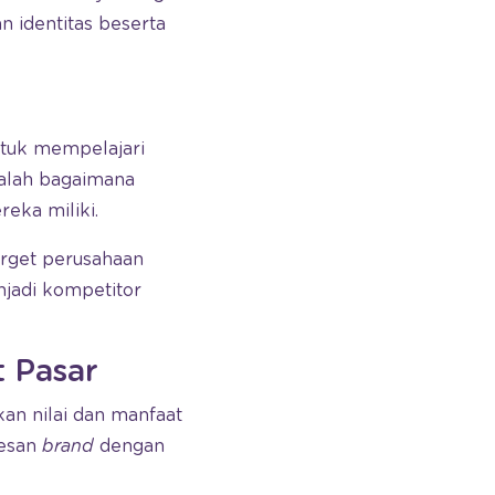
 identitas beserta
ntuk mempelajari
adalah bagaimana
ka miliki.
rget perusahaan
njadi kompetitor
 Pasar
n nilai dan manfaat
pesan
brand
dengan