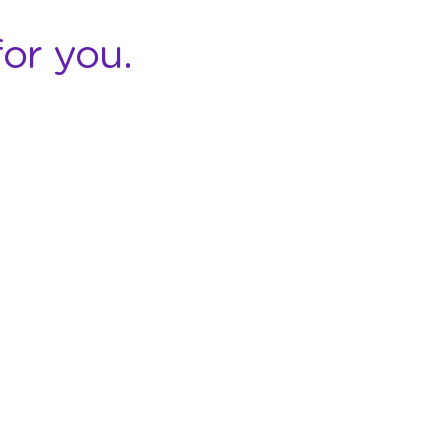
or you.
COMPANY
RESOURCES
About StickEarn
Contact Us
Case Studies
Privacy Policy
Terms and
Customers
Conditions
Partnership