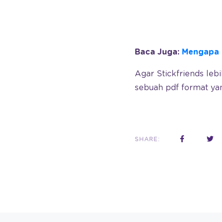
Baca Juga:
Mengapa O
Agar Stickfriends leb
sebuah pdf format yan
SHARE: