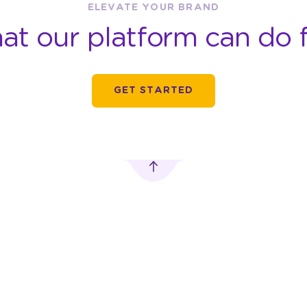
ELEVATE YOUR BRAND
at our platform can do f
GET STARTED
TRANSPORTATION
DIGITAL OUT-OF-
ADVERTISING
HOME ADVERTISING
Car Advertising
MobileLED
 Pusat,
Motorbike
Digitron Advertising
Advertising
Vending Machine
rn.com
Bus Advertising
Advertising