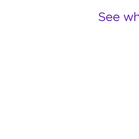
See wh
Jl. Letjen Suprapto 400, Cempaka Putih Jakarta
10510 - Indonesia
(021) 4269515
marcom@stickea