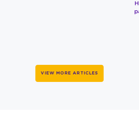
H
p
VIEW MORE ARTICLES