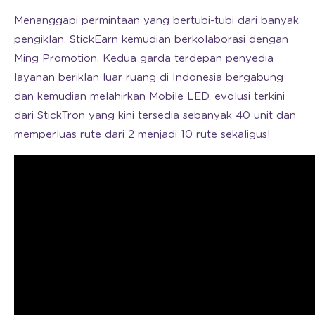
Menanggapi permintaan yang bertubi-tubi dari banyak
pengiklan, StickEarn kemudian berkolaborasi dengan
Ming Promotion. Kedua garda terdepan penyedia
layanan beriklan luar ruang di Indonesia bergabung
dan kemudian melahirkan Mobile LED, evolusi terkini
dari StickTron yang kini tersedia sebanyak 40 unit dan
memperluas rute dari 2 menjadi 10 rute sekaligus!