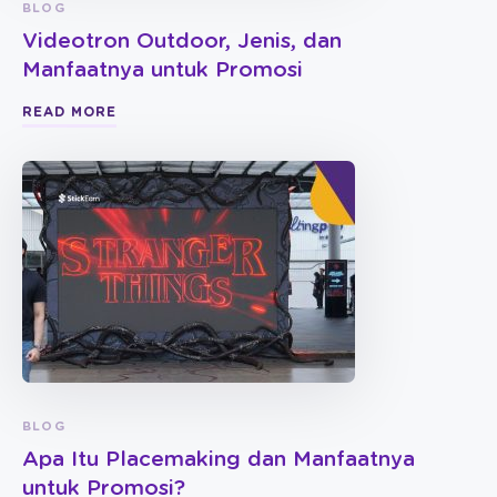
BLOG
Videotron Outdoor, Jenis, dan
Manfaatnya untuk Promosi
READ MORE
BLOG
Apa Itu Placemaking dan Manfaatnya
untuk Promosi?