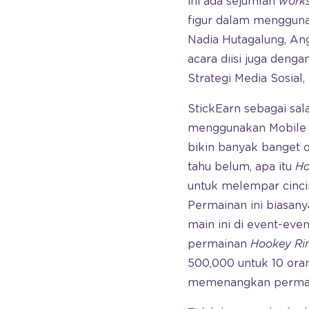
ini ada sejumlah
work
figur dalam menggunak
Nadia Hutagalung, An
acara diisi juga deng
Strategi Media Sosial,
StickEarn sebagai sal
menggunakan Mobile 
bikin banyak banget 
tahu belum, apa itu
Ho
untuk melempar cinci
Permainan ini biasan
main ini di event-eve
permainan
Hookey Ri
500,000 untuk 10 ora
memenangkan permaina