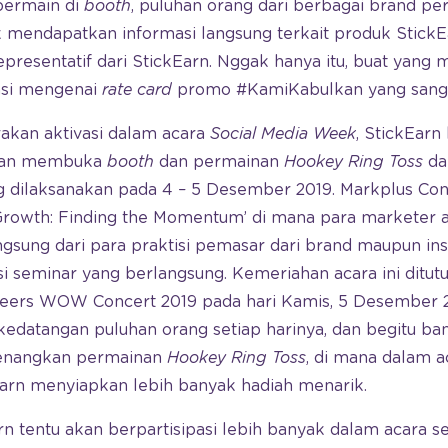
bermain di
booth
, puluhan orang dari berbagai brand pe
 mendapatkan informasi langsung terkait produk StickE
presentatif dari StickEarn. Nggak hanya itu, buat yang
asi mengenai
rate card
promo #KamiKabulkan yang sangat
kan aktivasi dalam acara
Social Media Week
, StickEar
an membuka
booth
dan permainan
Hookey Ring Toss
da
g dilaksanakan pada 4 – 5 Desember 2019. Markplus C
Growth: Finding the Momentum’ di mana para marketer a
angsung dari para praktisi pemasar dari brand maupun ins
si seminar yang berlangsung. Kemeriahan acara ini ditu
eers WOW Concert 2019 pada hari Kamis, 5 Desember 20
kedatangan puluhan orang setiap harinya, dan begitu ba
enangkan permainan
Hookey Ring Toss
, di mana dalam 
Earn menyiapkan lebih banyak hadiah menarik.
n tentu akan berpartisipasi lebih banyak dalam acara sep