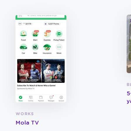
B
5
y
WORKS
Mola TV