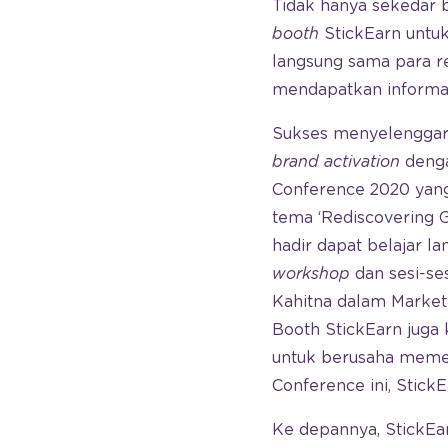
Tidak hanya sekedar 
booth
StickEarn untuk
langsung sama para re
mendapatkan inform
Sukses menyelenggara
brand activation
deng
Conference 2020 yan
tema ‘Rediscovering 
hadir dapat belajar l
workshop
dan sesi-se
Kahitna dalam Market
Booth StickEarn juga 
untuk berusaha mem
Conference ini, Stick
Ke depannya, StickEar