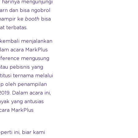
r harinya mengunjungi
arn dan bisa ngobrol
 mampir ke
booth
bisa
 terbatas.
n kembali menjalankan
lam acara MarkPlus
onference mengusung
tau pebisnis yang
titusi ternama melalui
tup oleh penampilan
19. Dalam acara ini,
nyak yang antusias
acara MarkPlus
erti ini, biar kami