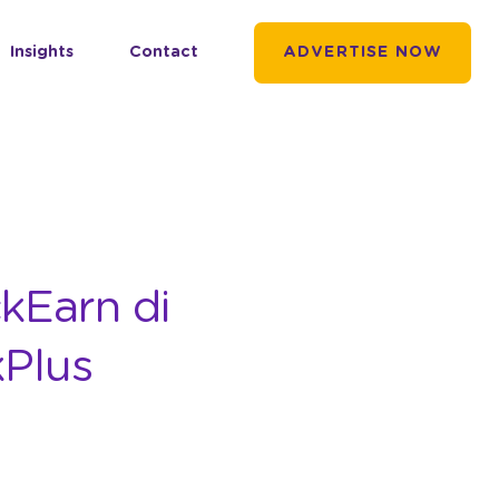
Insights
Contact
ADVERTISE NOW
ckEarn di
kPlus