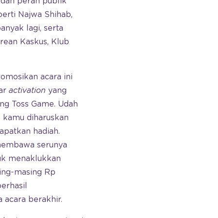
 dan peran publik
erti Najwa Shihab,
nyak lagi, serta
orean Kaskus, Klub
omosikan acara ini
ar
activation
yang
ing Toss Game. Udah
a kamu diharuskan
apatkan hadiah.
 membawa serunya
ntuk menaklukkan
sing-masing Rp
erhasil
acara berakhir.