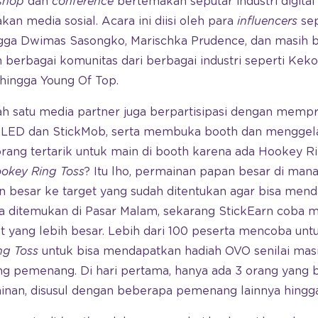
shop
dan
conference
bertemakan seputar industri digital
an media sosial. Acara ini diisi oleh para
influencers
sep
gga Dwimas Sasongko, Marischka Prudence, dan masih ba
an berbagai komunitas dari berbagai industri seperti Kek
 hingga Young Of Top.
ah satu media partner juga berpartisipasi dengan mempr
LED dan StickMob, serta membuka booth dan menggel
orang tertarik untuk main di booth karena ada Hookey R
okey Ring Toss
? Itu lho, permainan papan besar di man
n besar ke target yang sudah ditentukan agar bisa mend
ya ditemukan di Pasar Malam, sekarang StickEarn coba
nt yang lebih besar. Lebih dari 100 peserta mencoba u
ng Toss
untuk bisa mendapatkan hadiah OVO senilai ma
ng pemenang. Di hari pertama, hanya ada 3 orang yang b
n, disusul dengan beberapa pemenang lainnya hingga 