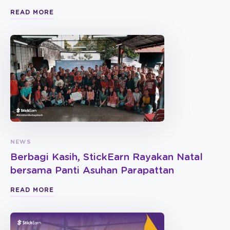
READ MORE
NEWS
Berbagi Kasih, StickEarn Rayakan Natal
bersama Panti Asuhan Parapattan
READ MORE