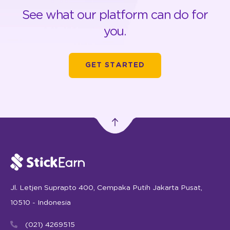
See what our platform can do for
you.
GET STARTED
Jl. Letjen Suprapto 400, Cempaka Putih Jakarta Pusat,
10510 - Indonesia
(021) 4269515