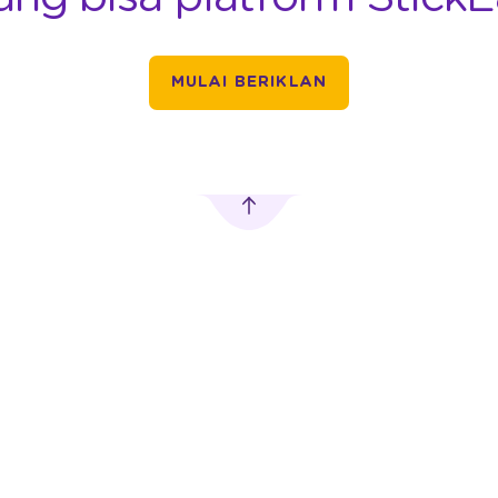
MULAI BERIKLAN
PERIKLANAN
IKLAN LUAR RUANG
TRANSPORTASI
DIGITAL
MobileLED
Car Advertising
 Pusat,
Advertising
Motorbike
Advertising
Digitron Advertising
rn.com
Vending Machine
Bus Advertising
Advertising
Train Advertising