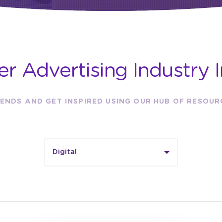
er Advertising Industry I
ENDS AND GET INSPIRED USING OUR HUB OF RESOU
Digital