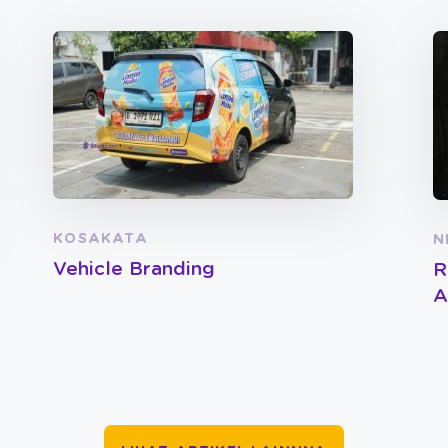
KOSAKATA
N
Vehicle Branding
R
A