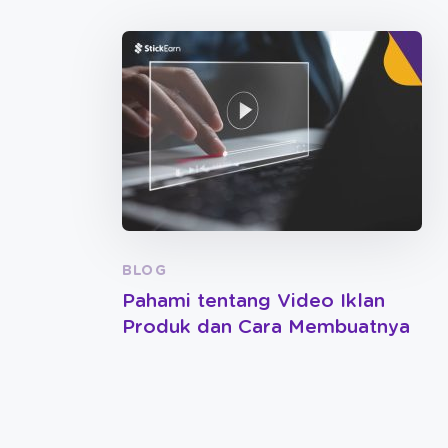
BLOG
Pahami tentang Video Iklan
Produk dan Cara Membuatnya