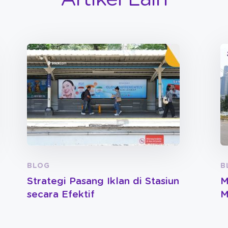
BLOG
B
Strategi Pasang Iklan di Stasiun
M
secara Efektif
M