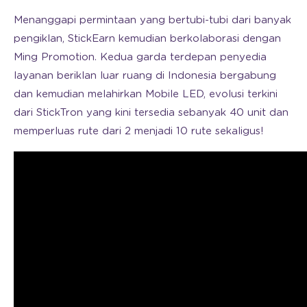
Menanggapi permintaan yang bertubi-tubi dari banyak
pengiklan, StickEarn kemudian berkolaborasi dengan
Ming Promotion. Kedua garda terdepan penyedia
layanan beriklan luar ruang di Indonesia bergabung
dan kemudian melahirkan Mobile LED, evolusi terkini
dari StickTron yang kini tersedia sebanyak 40 unit dan
memperluas rute dari 2 menjadi 10 rute sekaligus!