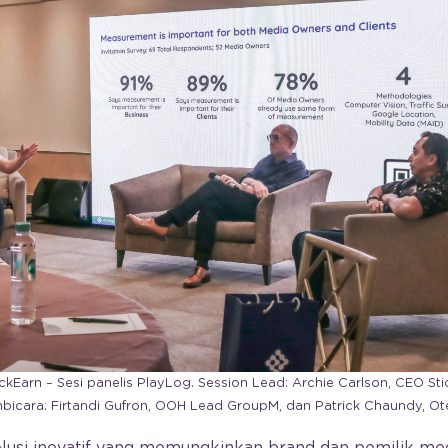
kEarn – Sesi panelis PlayLog. Session Lead: Archie Carlson, CEO Stic
icara: Firtandi Gufron, OOH Lead GroupM, dan Patrick Chaundy, O
lusi inovatif yang memungkinkan brand dan pemilik me