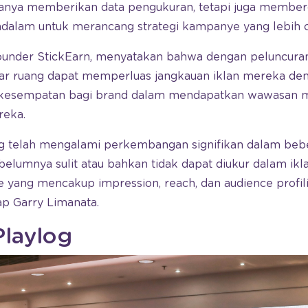
hanya memberikan data pengukuran, tetapi juga membe
alam untuk merancang strategi kampanye yang lebih c
ounder StickEarn, menyatakan bahwa dengan peluncuran
luar ruang dapat memperluas jangkauan iklan mereka de
kesempatan bagi brand dalam mendapatkan wawasan 
reka.
ng telah mengalami perkembangan signifikan dalam bebe
lumnya sulit atau bahkan tidak dapat diukur dalam iklan
 yang mencakup impression, reach, dan audience profilin
p Garry Limanata.
laylog