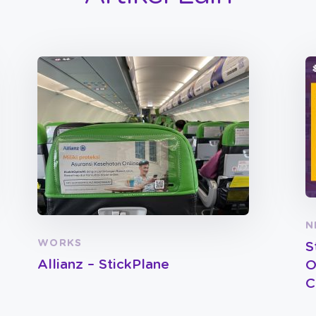
N
WORKS
S
Allianz – StickPlane
O
C