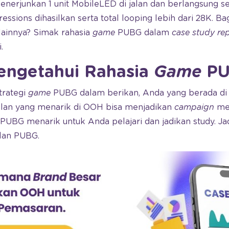
nerjunkan 1 unit MobileLED di jalan dan berlangsung sel
ressions dihasilkan serta total looping lebih dari 28K. 
lainnya? Simak rahasia
game
PUBG dalam
case study re
.
engetahui Rahasia
Game
P
trategi
game
PUBG dalam berikan, Anda yang berada di 
klan yang menarik di OOH bisa menjadikan
campaign
mer
n PUBG menarik untuk Anda pelajari dan jadikan study. Ja
klan PUBG.