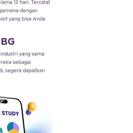
ama 12 hari. Tercatat
Bagaimana dengan
port
yang bisa Anda
UBG
industri yang sama
eka sebagai
di, segera dapatkan