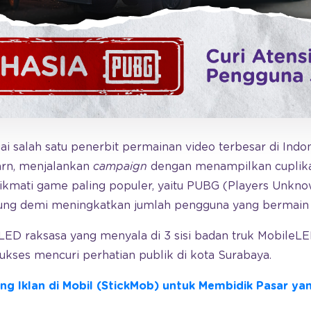
 salah satu penerbit permainan video terbesar di Indo
arn, menjalankan
campaign
dengan menampilkan cuplik
kmati game paling populer, yaitu PUBG (Players Unknow
ung demi meningkatkan jumlah pengguna yang bermain
i LED raksasa yang menyala di 3 sisi badan truk MobileL
sukses mencuri perhatian publik di kota Surabaya.
ng Iklan di Mobil (StickMob) untuk Membidik Pasar y