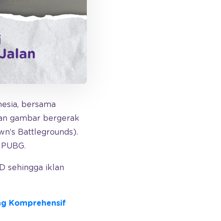
nesia, bersama
an gambar bergerak
n’s Battlegrounds).
 PUBG.
ED sehingga iklan
ang Komprehensif