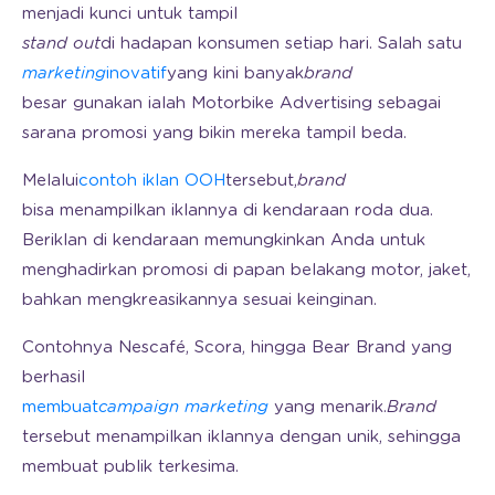
menjadi kunci untuk tampil
stand out
di hadapan konsumen setiap hari. Salah satu
marketing
inovatif
yang kini banyak
brand
besar gunakan ialah Motorbike Advertising sebagai
sarana promosi yang bikin mereka tampil beda.
Melalui
contoh iklan OOH
tersebut,
brand
bisa menampilkan iklannya di kendaraan roda dua.
Beriklan di kendaraan memungkinkan Anda untuk
menghadirkan promosi di papan belakang motor, jaket,
bahkan mengkreasikannya sesuai keinginan.
Contohnya Nescafé, Scora, hingga Bear Brand yang
berhasil
membuat
campaign marketing
yang menarik.
Brand
tersebut menampilkan iklannya dengan unik, sehingga
membuat publik terkesima.