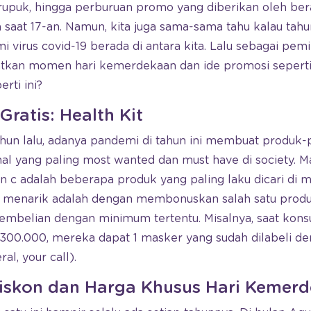
upuk, hingga perburuan promo yang diberikan oleh be
 saat 17-an. Namun, kita juga sama-sama tahu kalau tahu
virus covid-19 berada di antara kita. Lalu sebagai pemil
kan momen hari kemerdekaan dan ide promosi seperti 
rti ini?
ratis: Health Kit
ahun lalu, adanya pandemi di tahun ini membuat produk
hal yang paling most wanted dan must have di society. Ma
in c adalah beberapa produk yang paling laku dicari di ma
g menarik adalah dengan membonuskan salah satu produk 
pembelian dengan minimum tertentu. Misalnya, saat ko
 300.000, mereka dapat 1 masker yang sudah dilabeli 
al, your call).
iskon dan Harga Khusus Hari Kemer