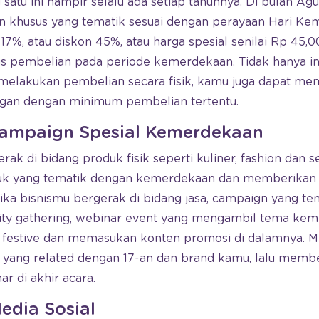
satu ini hampir selalu ada setiap tahunnya. Di bulan Agu
 khusus yang tematik sesuai dengan perayaan Hari Ke
 17%, atau diskon 45%, atau harga spesial senilai Rp 45,
us pembelian pada periode kemerdekaan. Tidak hanya ini
k melakukan pembelian secara fisik, kamu juga dapat m
ggan dengan minimum pembelian tertentu.
Campaign Spesial Kemerdekaan
rak di bidang produk fisik seperti kuliner, fashion dan 
k yang tematik dengan kemerdekaan dan memberikan 
jika bisnismu bergerak di bidang jasa, campaign yang te
ity gathering, webinar event yang mengambil tema kem
 festive dan memasukan konten promosi di dalamnya. M
yang related dengan 17-an dan brand kamu, lalu membe
r di akhir acara.
edia Sosial