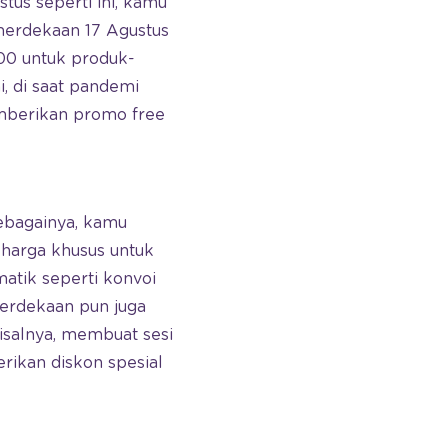
stus seperti ini, kamu
merdekaan 17 Agustus
000 untuk produk-
, di saat pandemi
emberikan promo free
sebagainya, kamu
harga khusus untuk
matik seperti konvoi
erdekaan pun juga
isalnya, membuat sesi
rikan diskon spesial