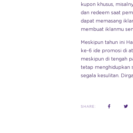
kupon khusus, misaln
dan redeem saat pembe
dapat memasang iklanm
membuat iklanmu semak
Meskipun tahun ini H
ke-6 ide promosi di a
meskipun di tengah p
tetap menghidupkan s
segala kesulitan. Dir
SHARE: