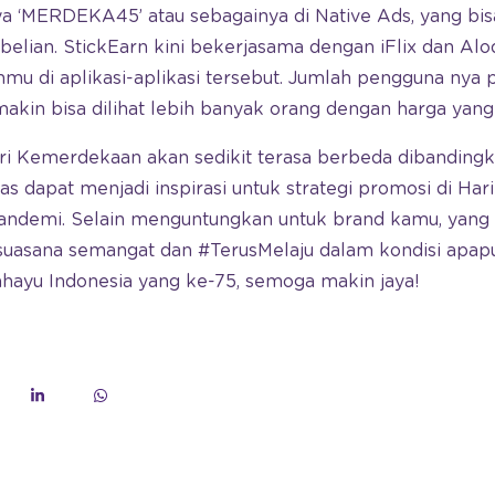
ya ‘MERDEKA45’ atau sebagainya di Native Ads, yang bi
lian. StickEarn kini bekerjasama dengan iFlix dan Alo
u di aplikasi-aplikasi tersebut. Jumlah pengguna nya pu
in bisa dilihat lebih banyak orang dengan harga yang 
ari Kemerdekaan akan sedikit terasa berbeda dibandingk
tas dapat menjadi inspirasi untuk strategi promosi di Ha
andemi. Selain menguntungkan untuk brand kamu, yang 
uasana semangat dan #TerusMelaju dalam kondisi apap
gahayu Indonesia yang ke-75, semoga makin jaya!