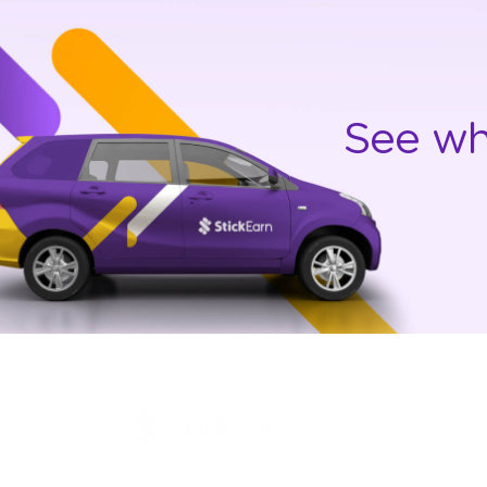
See wh
Jl. Letjen Suprapto 400, Cempaka Putih Jakarta