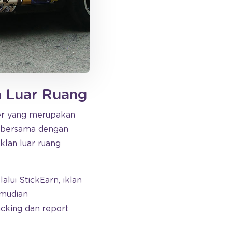
a Luar Ruang
der yang merupakan
n bersama dengan
klan luar ruang
alui StickEarn, iklan
emudian
cking dan report