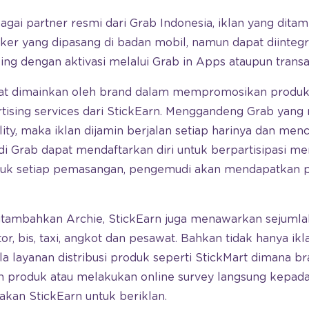
agai partner resmi dari Grab Indonesia, iklan yang ditam
iker yang dipasang di badan mobil, namun dapat diintegr
ing dengan aktivasi melalui Grab in Apps ataupun transa
at dimainkan oleh brand dalam mempromosikan produk 
ertising services dari StickEarn. Menggandeng Grab yang 
ty, maka iklan dijamin berjalan setiap harinya dan men
 Grab dapat mendaftarkan diri untuk berpartisipasi mem
tuk setiap pemasangan, pengemudi akan mendapatkan p
ditambahkan Archie, StickEarn juga menawarkan sejumlah
or, bis, taxi, angkot dan pesawat. Bahkan tidak hanya ikl
la layanan distribusi produk seperti StickMart dimana b
 produk atau melakukan online survey langsung kepad
kan StickEarn untuk beriklan.