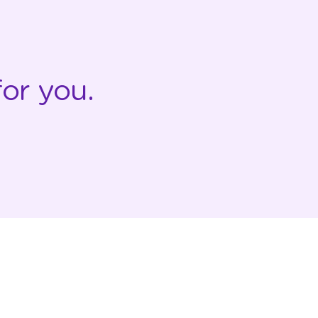
or you.
COMPANY
RESOURCES
About StickEarn
Contact Us