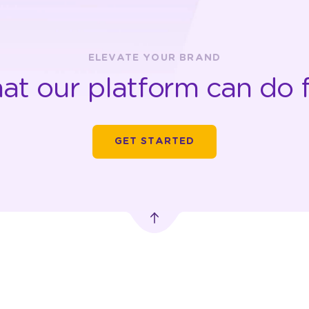
ELEVATE YOUR BRAND
at our platform can do f
GET STARTED
TRANSPORTATION
DIGITAL OUT-OF-
ADVERTISING
HOME ADVERTISING
Car Advertising
MobileLED
 Pusat,