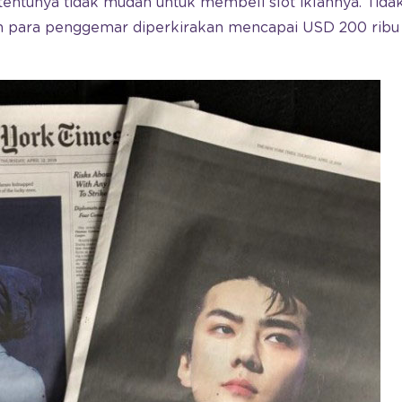
 tentunya tidak mudah untuk membeli slot iklannya. Tida
n para penggemar diperkirakan mencapai USD 200 ribu a