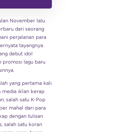
lan November lalu.
erbaru dari seorang
ani perjalanan para
ternyata tayangnya
ang debut idol
ah promosi lagu baru
innya.
nlah yang pertama kali
m media iklan kerap
n, salah satu K-Pop
per mahal dari para
kap dengan tulisan
 salah satu koran