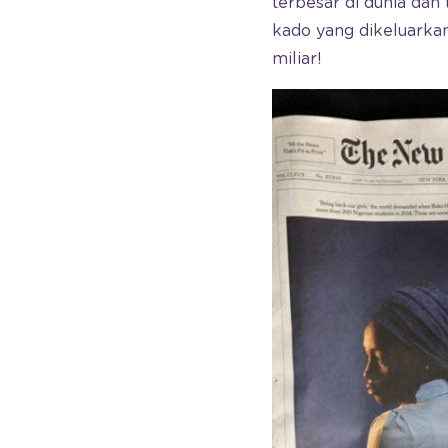
terbesar di dunia dan
kado yang dikeluarka
miliar!