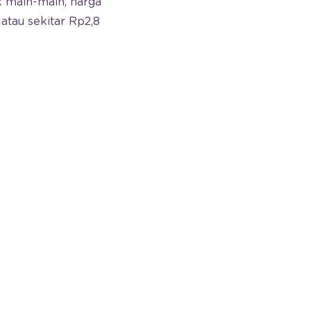
k main-main, harga
tau sekitar Rp2,8