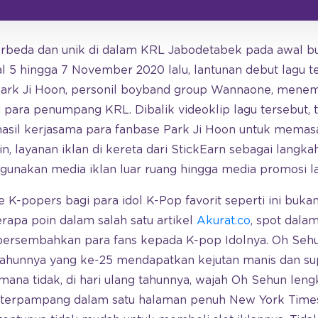
beda dan unik di dalam KRL Jabodetabek pada awal bu
l 5 hingga 7 November 2020 lalu, lantunan debut lagu t
ark Ji Hoon, personil boyband group Wannaone, menem
 para penumpang KRL. Dibalik videoklip lagu tersebut, 
 hasil kerjasama para fanbase Park Ji Hoon untuk memas
in, layanan iklan di kereta dari StickEarn sebagai langk
gunakan media iklan luar ruang hingga media promosi la
 K-popers bagi para idol K-Pop favorit seperti ini buka
erapa poin dalam salah satu artikel
Akurat.co
, spot dala
persembahkan para fans kepada K-pop Idolnya. Oh Sehu
 tahunnya yang ke-25 mendapatkan kejutan manis dan su
na tidak, di hari ulang tahunnya, wajah Oh Sehun leng
’ terpampang dalam satu halaman penuh New York Times,