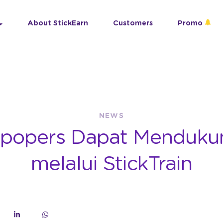
About StickEarn
Customers
Promo
NEWS
K-popers Dapat Mendukun
melalui StickTrain