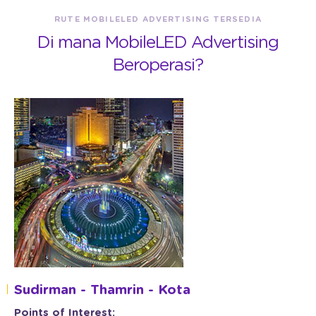
RUTE MOBILELED ADVERTISING TERSEDIA
Di mana MobileLED Advertising
Beroperasi?
Sudirman - Thamrin - Kota
Points of Interest: