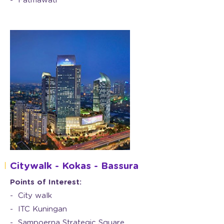
Fatmawati
Citywalk - Kokas - Bassura
Points of Interest:
City walk
ITC Kuningan
Sampoerna Strategic Square