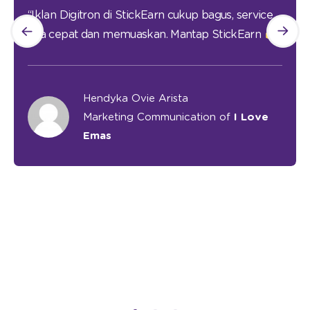
“Iklan Digitron di StickEarn cukup bagus, service
nya cepat dan memuaskan. Mantap StickEarn
”
Hendyka Ovie Arista
Marketing Communication of
I Love
Emas