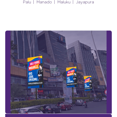
Palu
Manado
Maluku
Jayapura