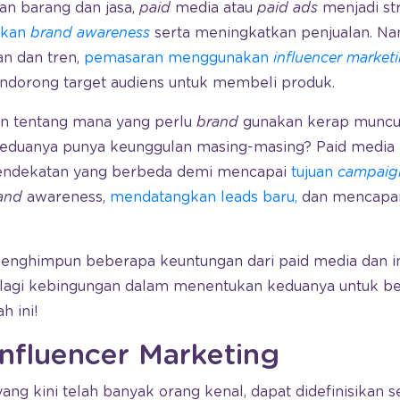
 barang dan jasa,
paid
media atau
paid ads
menjadi str
akan
brand awareness
serta meningkatkan penjualan. Nam
n dan tren,
pemasaran menggunakan
influencer market
endorong target audiens untuk membeli produk.
an tentang mana yang perlu
brand
gunakan kerap muncu
keduanya punya keunggulan masing-masing? Paid medi
endekatan yang berbeda demi mencapai
tujuan
campaig
and
awareness,
mendatangkan leads baru,
dan mencapai
enghimpun beberapa keuntungan dari paid media dan i
k lagi kebingungan dalam menentukan keduanya untuk ber
h ini!
Influencer Marketing
 yang kini telah banyak orang kenal, dapat didefinisikan s