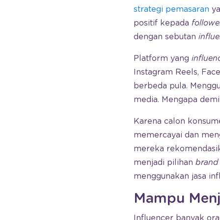
strategi pemasaran
ya
positif kepada
followe
dengan sebutan
influ
Platform yang
influen
Instagram Reels, Fac
berbeda pula. Mengg
media. Mengapa demi
Karena calon konsume
memercayai dan mengik
mereka rekomendasikan
menjadi pilihan
brand
menggunakan jasa infl
Mampu Menja
Influencer banyak ora