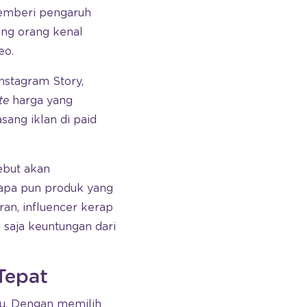
emberi pengaruh
ang orang kenal
eo.
nstagram Story,
te
harga yang
sang iklan di paid
ebut akan
 apa pun produk yang
ran, influencer kerap
 saja keuntungan dari
Tepat
ntu. Dengan memilih