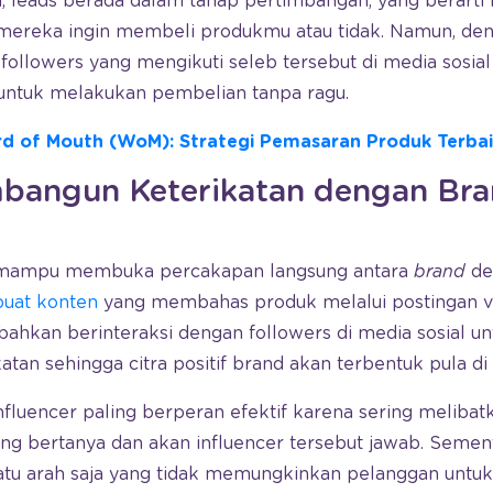
a, leads berada dalam tahap pertimbangan, yang berart
ereka ingin membeli produkmu atau tidak. Namun, de
 followers yang mengikuti seleb tersebut di media sosia
untuk melakukan pembelian tanpa ragu.
d of Mouth (WoM): Strategi Pemasaran Produk Terba
angun Keterikatan dengan Bra
a mampu membuka percakapan langsung antara
brand
de
uat konten
yang membahas produk melalui postingan vi
 bahkan berinteraksi dengan followers di media sosial
tan sehingga citra positif brand akan terbentuk pula di
influencer paling berperan efektif karena sering melibat
ng bertanya dan akan influencer tersebut jawab. Semen
atu arah saja yang tidak memungkinkan pelanggan untuk 