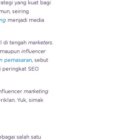
ategi yang kuat bagi
un, seiring
ing
menjadi media
l di tengah
marketers
.
a maupun
influencer
n
pemasaran
, sebut
 peringkat SEO
nfluencer
marketing
iklan. Yuk, simak
ebagai salah satu