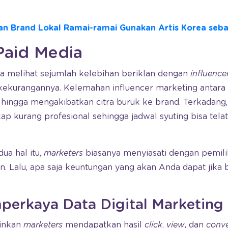
an Brand Lokal Ramai-ramai Gunakan Artis Korea seb
Paid Media
kita melihat sejumlah kelebihan beriklan dengan
influence
 kekurangannya. Kelemahan influencer marketing antara l
hingga mengakibatkan citra buruk ke brand. Terkadang
ap kurang profesional sehingga jadwal syuting bisa telat
ua hal itu,
marketers
biasanya menyiasati dengan pemili
n. Lalu, apa saja keuntungan yang akan Anda dapat jika b
rkaya Data Digital Marketing
inkan
marketers
mendapatkan hasil
click
,
view
, dan
conve