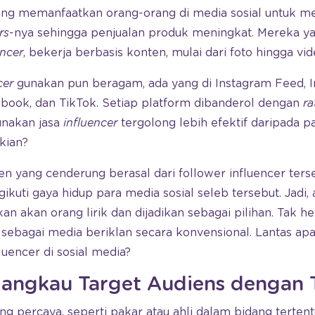
ng memanfaatkan orang-orang di media sosial untuk m
rs
-nya sehingga penjualan produk meningkat. Mereka y
encer
, bekerja berbasis konten, mulai dari foto hingga vid
cer
gunakan pun beragam, ada yang di Instagram Feed, I
ebook, dan TikTok. Setiap platform dibanderol dengan
ra
unakan jasa
influencer
tergolong lebih efektif daripada pa
kian?
n yang cenderung berasal dari follower influencer ters
uti gaya hidup para media sosial seleb tersebut. Jadi,
 akan orang lirik dan dijadikan sebagai pilihan. Tak he
sebagai media beriklan secara konvensional. Lantas apa
uencer di sosial media?
ngkau Target Audiens dengan 
ng percaya, seperti pakar atau ahli dalam bidang terte