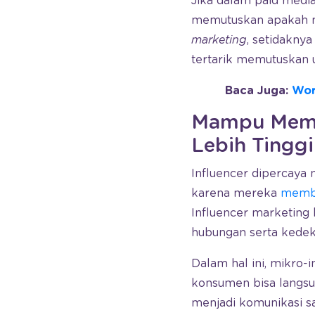
Jika dalam paid medi
memutuskan apakah m
marketing
, setidaknya
tertarik memutuskan 
Baca Juga:
Wor
Mampu Memb
Lebih Tinggi
Influencer dipercay
karena mereka
memb
Influencer marketing
hubungan serta kedeka
Dalam hal ini, mikro-
konsumen bisa langsu
menjadi komunikasi s