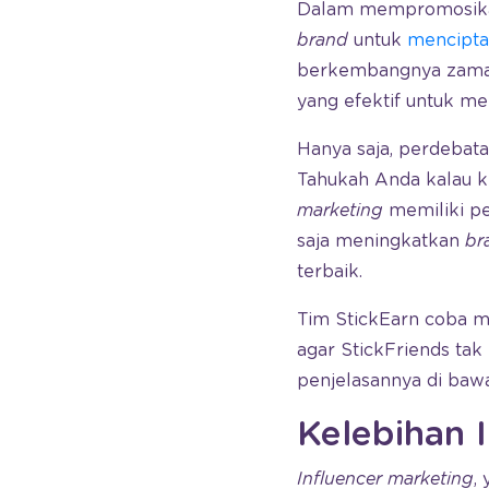
Dalam mempromosikan
brand
untuk
mencipt
berkembangnya zama
yang efektif untuk m
Hanya saja, perdebat
Tahukah Anda kalau 
marketing
memiliki p
saja meningkatkan
br
terbaik.
Tim StickEarn coba m
agar StickFriends ta
penjelasannya di bawa
Kelebihan 
Influencer marketing
,