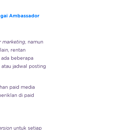
agai Ambassador
r marketing
, namun
ain, rentan
, ada beberapa
 atau jadwal posting
han paid media
eriklan di paid
rsion
untuk setiap