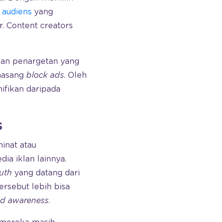
audiens
yang
. Content creators
kan penargetan yang
masang
block ads
. Oleh
ifikan daripada
s
inat atau
ia iklan lainnya.
uth
yang datang dari
ersebut lebih bisa
d awareness
.