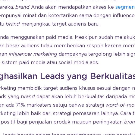
mereka,
brand
Anda akan mendapatkan akses ke
segmen 
punyai minat dan ketertarikan sama dengan influencer
tu
brand
menjangkau target audiens baru.
 Anda menggunakan paid media. Meskipun sudah melaku
nan besar audiens tidak memberikan respon karena me
akan
influencer marketing
dampaknya tergolong lebih sign
istem paid media atau social media ads.
asilkan Leads yang Berkualita
rketing membidik target audiens khusus sesuai dengan m
eads yang
brand
dapat akan lebih berkualitas daripada med
an ada 71% marketers setuju bahwa strategi
word-of-mo
eting lebih baik dari strategi pemasaran lainnya. Cara t
ositif bagi penjualan produk maupun peningkatan
bran