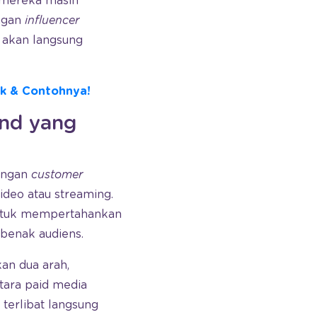
i mereka masih
ngan
influencer
l akan langsung
ik & Contohnya!
nd yang
ngan
customer
deo atau streaming.
 untuk mempertahankan
 benak audiens.
kan dua arah,
tara paid media
terlibat langsung