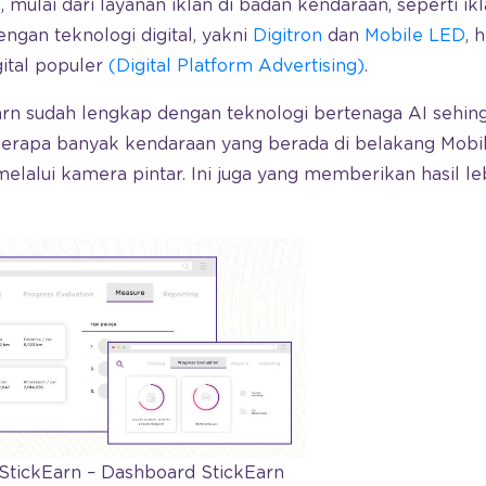
n, mulai dari layanan iklan di badan kendaraan, seperti ikl
engan teknologi digital, yakni
Digitron
dan
Mobile LED
, 
igital populer
(Digital Platform Advertising)
.
arn sudah lengkap dengan teknologi bertenaga AI seh
erapa banyak kendaraan yang berada di belakang Mobi
melalui kamera pintar. Ini juga yang memberikan hasil le
StickEarn – Dashboard StickEarn