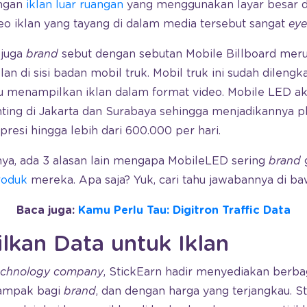
engan
iklan luar ruangan
yang menggunakan layar besar d
ideo iklan yang tayang di dalam media tersebut sangat
eye
 juga
brand
sebut dengan sebutan Mobile Billboard mer
an di sisi badan mobil truk. Mobil truk ini sudah dilengk
 menampilkan iklan dalam format video. Mobile LED akan
enting di Jakarta dan Surabaya sehingga menjadikannya p
resi hingga lebih dari 600.000 per hari.
knya, ada 3 alasan lain mengapa MobileLED sering
brand
roduk
mereka. Apa saja? Yuk, cari tahu jawabannya di baw
Baca juga:
Kamu Perlu Tau: Digitron Traffic Data
lkan Data untuk Iklan
technology company
, StickEarn hadir menyediakan berbag
ampak bagi
brand
, dan dengan harga yang terjangkau. 