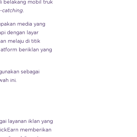
i belakang mobil truk
-catching
.
upakan media yang
api dengan layar
 melaju di titik
latform beriklan yang
gunakan sebagai
ah ini.
ai layanan iklan yang
StickEarn memberikan