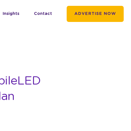
Insights
Contact
ADVERTISE NOW
obileLED
lan